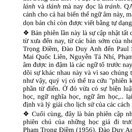
lánh
và
tlánh
mà nay đọc là
tránh
. Q
cảnh cho cả hai biến thể ngữ âm này, m
dọn bản chỉ còn được viết bằng tự dạng
❖ Bản phiên lần này là sự cập nhật tất 
từ xưa đến nay, từ các bản sớm của 
Trọng Điềm, Đào Duy Anh đến Paul 
Mai Quốc Liên, Nguyễn Tá Nhí, Phạ
âm được in đậm là các ngữ tố trước nay
dõi sự khác nhau này và vì sao chúng t
như vậy, quý vị có thể tra cứu "phiên 
phần từ điển. Ở đó vừa có sự biện lu
học, ngữ nghĩa học, ngữ âm học,.. l
định và lý giải cho lịch sử của các cách
❖ Cuối cùng, đây là bản phiên cập nh
phiên chú của những học giả đi trư
Phạm Trọng Điềm (1956), Đào Duy Anh