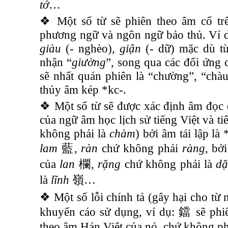
tớ
…
❖ Một số từ sẽ phiên theo âm cổ tr
phương ngữ và ngôn ngữ bảo thủ. Ví 
giàu
(- nghèo),
giận
(- dữ) mặc dù từ
nhận “
giường
”, song qua các đối ứng
sẽ nhất quán phiên là “chường”, “chàu”
thủy âm kép *kc-.
❖ Một số từ sẽ được xác định âm đọc 
của ngữ âm học lịch sử tiếng Việt và t
không phải là
chàm
) bởi âm tái lập là 
lam
藍
,
ràn
chứ không phải
ràng
, bở
của
lan
欄
,
rặng
chứ không phải là
d
là
lĩnh
嶺
…
❖ Một số lỗi chính tả (gây hại cho từ
khuyến cáo sử dụng, ví dụ:
鐺
sẽ phi
theo âm Hán Việt của nó, chứ không ph