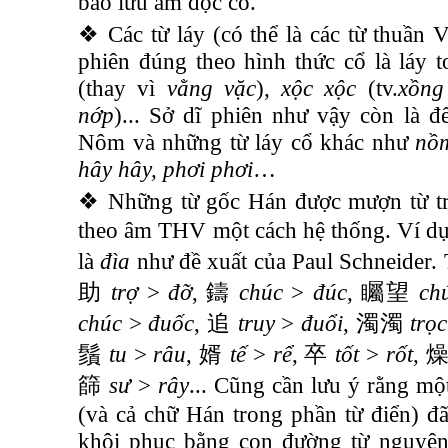
bảo lưu âm đọc cổ.
❖ Các từ láy (có thể là các từ thuần 
phiên đúng theo hình thức cổ là láy 
(thay vì
vằng vặc
),
xộc xộc
(tv.
xồng
nớp
)... Sở dĩ phiên như vậy còn là đ
Nôm và những từ láy cổ khác như
nồ
hây hây, phơi phơi
…
❖ Những từ gốc Hán được mượn từ t
theo âm THV một cách hệ thống. Ví d
là
đìa
như đề xuất của Paul Schneider.
助
trợ
>
đỡ
,
鑄
chúc
>
đúc
,
矚望
ch
chúc
>
đuốc
,
追
truy
>
đuổi
,
濁濁
trọc
鬚
tu
>
râu
,
婿
tế
>
rể
,
卒
tốt
>
rốt
,
篩
sư
>
rây
... Cũng cần lưu ý rằng mộ
(và cả chữ Hán trong phần từ điển) đ
khôi phục bằng con đường từ nguyên