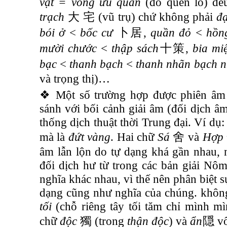
vật = vong ưu quân
(đồ quên lo) đề
trạch
大
宅
(vũ trụ) chứ không phải
đ
bói ở
<
bốc cư
卜居
,
quần đỏ
<
hồn
mười chước
<
thập sách
十策
,
bia mi
bạc
<
thanh bạch
<
thanh nhãn bạch 
và trọng thị)…
❖ Một số trường hợp được phiên âm 
sánh với bối cảnh giải âm (đối dịch âm
thống dịch thuật thời Trung đại. Ví dụ
mà là
đứt vàng
. Hai chữ
Sá
舍
và
Hợp
âm lẫn lộn do tự dạng khá gần nhau, 
đối dịch hư từ trong các bản giải Nô
nghĩa khác nhau, vì thế nên phân biệt 
dạng cũng như nghĩa của chúng. khôn
tối
(chỗ riêng tây tối tăm chỉ mình mì
chữ
độc
獨
(trong
thận
độc
) và
ẩn
隠
vố