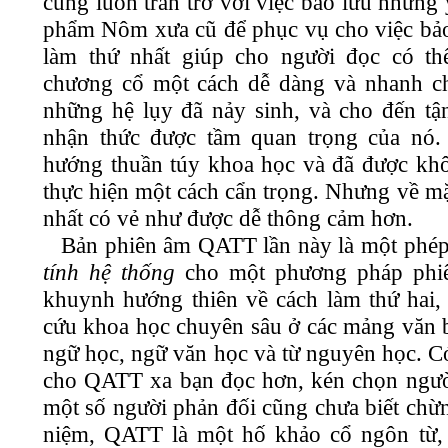
cũng luôn trăn trở với việc bảo lưu những 
phẩm Nôm xưa cũ để phục vụ cho việc bảo
làm thứ nhất giúp cho người đọc có th
chương cổ một cách dễ dàng và nhanh c
những hệ lụy đã nảy sinh, và cho đến tậ
nhận thức được tầm quan trọng của nó.
hướng thuần túy khoa học và đã được khôn
thực hiện một cách cẩn trọng. Nhưng về mặ
nhất có vẻ như được dễ thông cảm hơn.
Bản phiên âm QATT lần này là một phé
tính hệ thống
cho một phương pháp phiê
khuynh hướng thiên về cách làm thứ hai,
cứu khoa học chuyên sâu ở các mảng văn b
ngữ học, ngữ văn học và từ nguyên học. Có
cho QATT xa bạn đọc hơn, kén chọn người
một số người phản đối cũng chưa biết chừ
niệm, QATT là một hố khảo cổ ngôn từ,