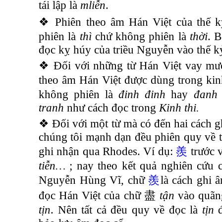
tái lập là
mliễn
.
❖ Phiên theo âm Hán Việt của thế 
phiên là
thì
chứ không phiên là
thời
. B
đọc kỵ húy của triều Nguyễn vào thế 
❖ Đối với những từ Hán Việt vay mượn
theo âm Hán Việt được dùng trong kin
không phiên là
đinh đinh
hay
đanh
tranh
như cách đọc trong
Kinh thi.
❖ Đối với một từ mà có đến hai cách 
chúng tôi mạnh dạn đều phiên quy về 
ghi nhận qua Rhodes. Ví dụ:
羨
trước 
tiễn…
; nay theo kết quả nghiên cứu
Nguyễn Hùng Vĩ, chữ
羨
là cách ghi
đọc Hán Việt của chữ
盡
tận
vào quãng
tịn
. Nên tất cả đều quy về đọc là
tịn