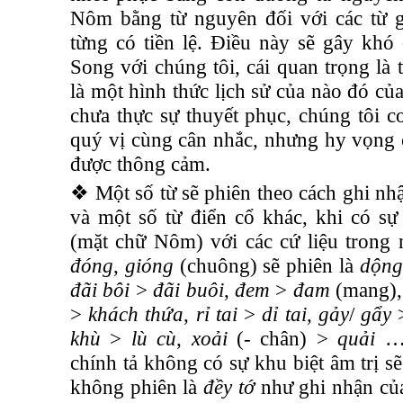
Nôm bằng từ nguyên đối với các từ g
từng có tiền lệ. Điều này sẽ gây khó
Song với chúng tôi, cái quan trọng là 
là một hình thức lịch sử của nào đó của
chưa thực sự thuyết phục, chúng tôi co
quý vị cùng cân nhắc, nhưng hy vọng 
được thông cảm.
❖ Một số từ sẽ phiên theo cách ghi nh
và một số từ điển cổ khác, khi có s
(mặt chữ Nôm) với các cứ liệu trong 
đóng
,
gióng
(chuông) sẽ phiên là
dộng
đãi bôi
>
đãi buôi
,
đem
>
đam
(mang)
>
khách thứa
,
rỉ tai
>
dỉ tai
,
gảy
/
gẩy
khù
>
lù cù
,
xoải
(- chân)
>
quải
… 
chính tả không có sự khu biệt âm trị s
không phiên là
đềy tớ
như ghi nhận củ