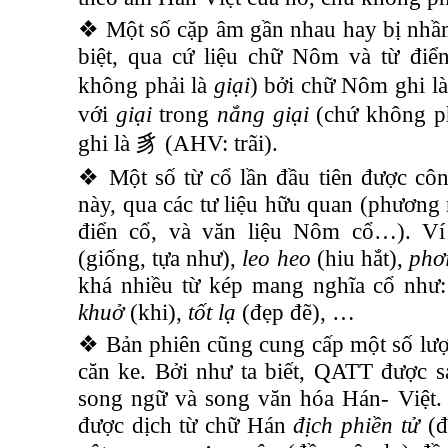
❖ Một số cặp âm gần nhau hay bị nhầ
biệt, qua cứ liệu chữ Nôm và từ điể
không phải là
giại
) bởi chữ Nôm ghi l
với
giại
trong
nắng giại
(chứ không p
ghi là
豸
(AHV: trãi).
❖ Một số từ cổ lần đầu tiên được côn
này, qua các tư liệu hữu quan (phương 
điển cổ, và văn liệu Nôm cổ…). V
(giống, tựa như),
leo heo
(hiu hắt),
phơ
khá nhiều từ kép mang nghĩa cổ như
khuở
(khi),
tốt lạ
(đẹp đẽ), …
❖ Bản phiên cũng cung cấp một số lượ
căn ke. Bởi như ta biết, QATT được s
song ngữ và song văn hóa Hán- Việt.
được dịch từ chữ Hán
địch phiền tử
(đ