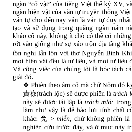
ngàn “cổ vật” của tiếng Việt thế kỷ XV, và
ngàn hiện vật của văn tự truyền thống Việ
văn tự cho đến nay vẫn là văn tự duy nhất
tạo và sử dụng trong quãng ngàn năm nă
khảo cổ này, không ít chỗ có thể có những 
rớt vào giống như sự xáo trộn địa tầng kh
tồn nghi lẫn lộn với thơ Nguyễn Bỉnh Kh
mọi hiện vật đều là tư liệu, và mọi tư liệu 
Và công việc của chúng tôi là bóc tách c
giải đó.
❖ Phiên theo âm cổ mà chữ Nôm đó ký
責祿
(trách lộc) sẽ được phiên là
trách 
này sẽ được tái lập là
trách mlóc
trong
làm như vậy là để bảo lưu tính chất 
khác:
免
>
miễn
, chứ không phiên l
nghiên cứu trước đây, và ở mục này t