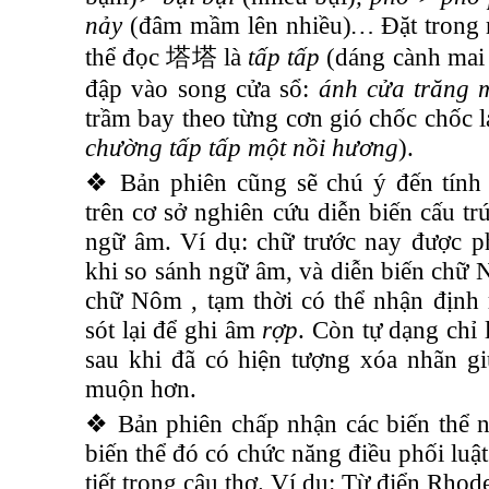
nảy
(đâm mầm lên nhiều)
…
Đặt trong 
thể đọc
塔塔
là
tấp tấp
(dáng cành mai 
đập vào song cửa sổ:
ánh cửa trăng m
trầm bay theo từng cơn gió chốc chốc l
chường tấp tấp một nồi hương
).
❖ Bản phiên cũng sẽ chú ý đến tính 
trên cơ sở nghiên cứu diễn biến cấu 
ngữ âm. Ví dụ: chữ trước nay được p
khi so sánh ngữ âm, và diễn biến chữ 
chữ Nôm , tạm thời có thể nhận định
sót lại để ghi âm
rợp
. Còn tự dạng chỉ
sau khi đã có hiện tượng xóa nhãn g
muộn hơn.
❖ Bản phiên chấp nhận các biến thể 
biến thể đó có chức năng điều phối luậ
tiết trong câu thơ. Ví dụ: Từ điển Rhod