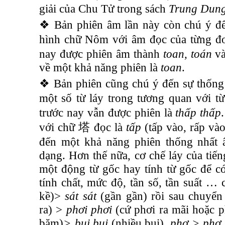
giải của Chu Tử trong sách
Trung Dun
❖ Bản phiên âm lần này còn chú ý đến
hình chữ Nôm với âm đọc của từng đ
nay được phiên âm thành
toan, toán
v
về một khả năng phiên là
toan
.
❖ Bản phiên cũng chú ý đến sự thống 
một số từ láy trong tương quan với t
trước nay vẫn được phiên là
thấp thấp
với chữ
塔
đọc là
tấp
(tấp vào, rấp vào
đến một khả năng phiên thống nhất
dạng. Hơn thế nữa, cơ chế láy của tiến
một động từ gốc hay tính từ gốc để c
tính chất, mức độ, tần số, tần suất … 
kề)>
sát sát
(gần gần) rồi sau chuyển
ra) >
phơi phơi
(cứ phơi ra mãi hoặc p
bặm)
> bụi bụi
(nhiều bụi)
, phơ > phơ