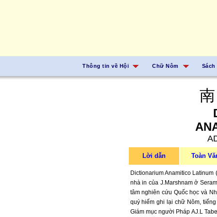
Thông tin về Hội
Chữ Nôm
Sách
南
ANA
AD
Lời dẫn
Toàn Vă
Dictionarium Anamitico Latinum 
nhà in của J.Marshnam ở Seramp
tâm nghiên cứu Quốc học và Nhà
quý hiếm ghi lại chữ Nôm, tiếng
Giám mục người Pháp AJ.L Taberd 