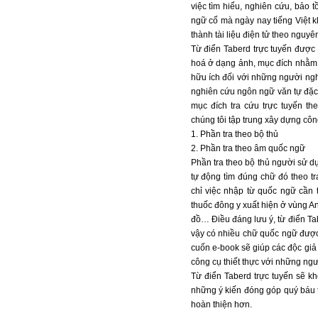
việc tìm hiểu, nghiên cứu, bảo t
ngữ cổ mà ngày nay tiếng Việt k
thành tài liệu điện tử theo nguyên
Từ điển Taberd trực tuyến được
hoá ở dạng ảnh, mục đích nhằm t
hữu ích đối với những người ng
nghiên cứu ngôn ngữ văn tự đặc 
mục đích tra cứu trực tuyến t
chúng tôi tập trung xây dựng côn
1. Phần tra theo bộ thủ
2. Phần tra theo âm quốc ngữ
Phần tra theo bộ thủ người sử dụn
tự động tìm đúng chữ đó theo tr
chỉ việc nhập từ quốc ngữ cần t
thuốc đông y xuất hiện ở vùng A
đồ… Điều đáng lưu ý, từ điển Tabe
vậy có nhiều chữ quốc ngữ được 
cuốn e-book sẽ giúp các độc giả 
công cụ thiết thực với những ng
Từ điển Taberd trực tuyến sẽ k
những ý kiến đóng góp quý báu 
hoàn thiện hơn.