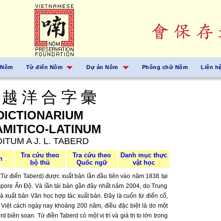
 Nôm
Từ điển Nôm
Dự án Nôm
Phông chữ Nôm
Liên h
 越 洋 合 字 彙
DICTIONARIUM
MITICO-LATINUM
ITUM A J. L. TABERD
Tra cứu theo
Tra cứu theo
Danh mục thực
n
bộ thủ
Quốc ngữ
vật học
(Từ điển Taberd) được xuất bản lần đầu tiên vào năm 1838 tại
ore Ấn Độ. Và lần tái bản gần đây nhất năm 2004, do Trung
 xuất bản Văn học hợp tác xuất bản. Đây là cuốn từ điển cổ,
 Việt cách ngày nay khoảng 200 năm, điều đặc biệt là do một
biên soạn. Từ điền Taberd có một vị trí và giá trị to lớn trong