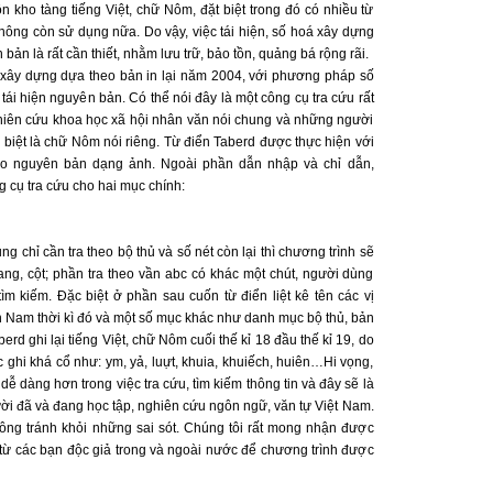
ồn kho tàng tiếng Việt, chữ Nôm, đặt biệt trong đó có nhiều từ
hông còn sử dụng nữa. Do vậy, việc tái hiện, số hoá xây dựng
 bản là rất cần thiết, nhằm lưu trữ, bảo tồn, quảng bá rộng rãi.
 xây dựng dựa theo bản in lại năm 2004, với phương pháp số
ái hiện nguyên bản. Có thể nói đây là một công cụ tra cứu rất
hiên cứu khoa học xã hội nhân văn nói chung và những người
biệt là chữ Nôm nói riêng. Từ điển Taberd được thực hiện với
heo nguyên bản dạng ảnh. Ngoài phần dẫn nhập và chỉ dẫn,
g cụ tra cứu cho hai mục chính:
g chỉ cần tra theo bộ thủ và số nét còn lại thì chương trình sẽ
ang, cột; phần tra theo vần abc có khác một chút, người dùng
ìm kiếm. Đặc biệt ở phần sau cuốn từ điển liệt kê tên các vị
n Nam thời kì đó và một số mục khác như danh mục bộ thủ, bản
rd ghi lại tiếng Việt, chữ Nôm cuối thế kỉ 18 đầu thế kỉ 19, do
ghi khá cổ như: ym, yả, luựt, khuia, khuiếch, huiên…Hi vọng,
dễ dàng hơn trong việc tra cứu, tìm kiếm thông tin và đây sẽ là
ười đã và đang học tập, nghiên cứu ngôn ngữ, văn tự Việt Nam.
hông tránh khỏi những sai sót. Chúng tôi rất mong nhận được
từ các bạn độc giả trong và ngoài nước để chương trình được