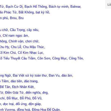
Lờ
 Tử
,
Bạch Cư Dị
,
Bạch Hổ Thông
,
Bách tự minh
,
Bahnar
,
ão Phác Tử
,
Bất Không
,
bạt kỳ hồ
,
ận phủ
,
Brou
,
Bru
u chữ
,
Cầu Trọng
,
cây nêu
,
m
,
Chỉ nam ngọc âm
,
thông
,
Chính vận
,
chơi chữ
,
Chu Hy
,
Chu Lễ
,
Chu Mậu Thúc
,
Cổ Kim Chú
,
Cổ Kim Nhạc Lục
,
ổ Tiểu Thuyết Câu Trầm
,
Côn Sơn
,
Công Mục
,
Công Tôn
,
ờng Ngữ
,
Đại Việt sử ký toàn thư
,
Đan Vu
,
đảo âm
,
 Tiềm
,
đào tiên
,
đảo trang
,
Đế Tân
,
Địch Nhân Kiệt
,
Tử
,
Điền Giải Tử
,
điển nghĩa
,
đng
,
 chí
,
Đỗ Mục
,
Đỗ Phủ
,
Đỗ Vũ
,
m
,
đọc trại
,
đối ứng
,
độn giáp
,
ình Vương
,
đồng hoá
,
Đông Hoa Đế Quân
,