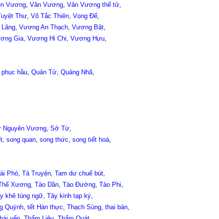
ên Vương
,
Văn Vương
,
Văn Vương thế tử
,
Tuyệt Thư
,
Võ Tắc Thiên
,
Vọng Đế
,
 Lăng
,
Vương An Thạch
,
Vương Bật
,
ơng Gia
,
Vương Hi Chi
,
Vương Hựu
,
 phục hầu
,
Quản Tử
,
Quảng Nhã
,
 Nguyên Vương
,
Sở Từ
,
t
,
song quan
,
song thức
,
song tiết hoá
,
ái Phó
,
Tả Truyện
,
Tam dư chuế bút
,
Thế Xương
,
Tào Dần
,
Tào Đường
,
Tào Phi
,
y khê tùng ngữ
,
Tây kinh tạp ký
,
g Quýnh
,
tết Hàn thực
,
Thạch Sùng
,
thai bàn
,
thái yến
,
Thẩm Liêu
,
Thẩm Quát
,