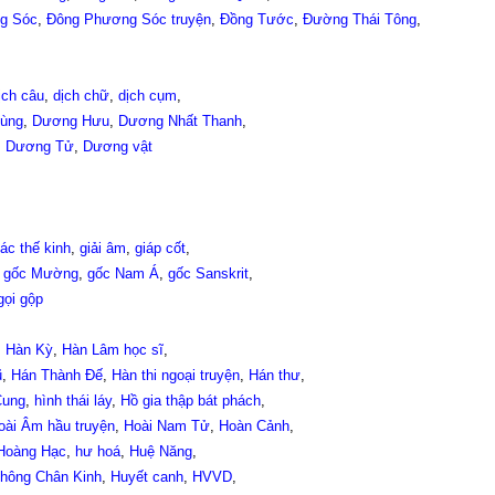
g Sóc
,
Đông Phương Sóc truyện
,
Đồng Tước
,
Đường Thái Tông
,
ịch câu
,
dịch chữ
,
dịch cụm
,
ùng
,
Dương Hưu
,
Dương Nhất Thanh
,
,
Dương Tử
,
Dương vật
ác thế kinh
,
giải âm
,
giáp cốt
,
,
gốc Mường
,
gốc Nam Á
,
gốc Sanskrit
,
gọi gộp
,
Hàn Kỳ
,
Hàn Lâm học sĩ
,
ũ
,
Hán Thành Đế
,
Hàn thi ngoại truyện
,
Hán thư
,
Cung
,
hình thái láy
,
Hồ gia thập bát phách
,
oài Âm hầu truyện
,
Hoài Nam Tử
,
Hoàn Cảnh
,
Hoàng Hạc
,
hư hoá
,
Huệ Năng
,
hông Chân Kinh
,
Huyết canh
,
HVVD
,