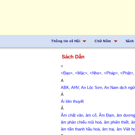
Thông tin về Hội
Chữ Nôm
Sách
Sách Dẫn
<
<Đạo>
,
<Mặc>
,
<Nho>
,
<Pháp>
,
<Phật>
A
ABK
,
AHV
,
An Lộc Sơn
,
An Nam dịch ngữ
Á
Ái liên thuyết
Â
Âm chất văn
,
âm cổ
,
Âm Đạm
,
âm dương 
âm phản chiếu mũi hoá
,
âm phiên thiết
,
â
âm tiền thanh hầu hoá
,
âm trại
,
âm Việt h