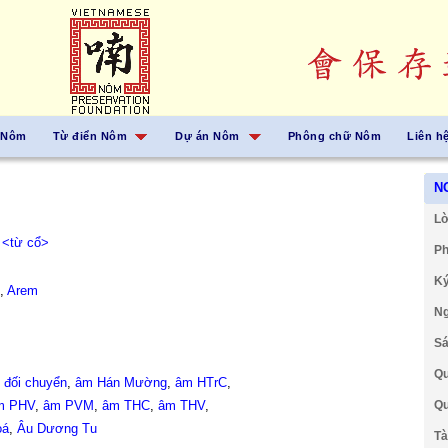
 Nôm
Từ điển Nôm
Dự án Nôm
Phông chữ Nôm
Liên h
N
Lờ
,
<từ cổ>
Ph
Ký
,
Arem
Ng
Sá
Qu
đối chuyển
,
âm Hán Mường
,
âm HTrC
,
m PHV
,
âm PVM
,
âm THC
,
âm THV
,
Qu
oá
,
Âu Dương Tu
Tà