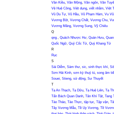
Vân Kiều
,
Vân Mộng
,
Văn ngôn
,
Văn Tuy
Vệ Huệ Công
,
Việt dụng
,
viết nhầm
,
Việt 
Vũ Du Tự
,
Vũ Hầu
,
Vũ Phạm Hàm
,
Vu Vũ
Vương Bột
,
Vương Chất
,
Vương Chu
,
Vư
Vương Mãng
,
Vương Sung
,
Vỹ Chiêu
Q
qng.
,
Quách Nhược Hư
,
Quán Hưu
,
Quan
Quốc Ngữ
,
Quỷ Cốc Tử
,
Quý Khang Tử
R
Rục
S
Sái Diễm
,
Sàm thư
,
sic
,
sinh thực khí
,
Sở
Sơn Hải Kinh
,
sơn kỳ thuỷ tú
,
song âm tiế
Souei
,
Stieng
,
sử động
,
Sư Thuyết
T
Tạ An Thạch
,
Tạ Dữu
,
Tạ Huệ Liên
,
Tạ Th
Tấn Bách Quan Danh
,
Tân Khí Tật
,
Tang 
Tào Tháo
,
Tào Thực
,
tập tục
,
Tập vận
,
Tâ
Tây Vương Mẫu
,
Tề Uy Vương
,
Tề Vươn
thai bào
,
Thái bình thập sách
,
Thái Giáp
,