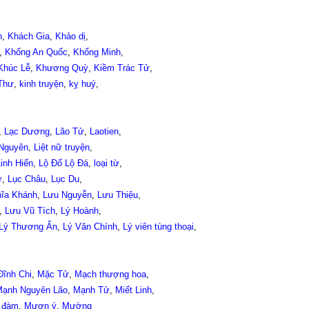
h
,
Khách Gia
,
Khảo dị
,
,
Khổng An Quốc
,
Khổng Minh
,
Khúc Lễ
,
Khương Quỳ
,
Kiềm Trác Tử
,
Thư
,
kinh truyện
,
kỵ huý
,
,
Lạc Dương
,
Lão Tử
,
Laotien
,
 Nguyên
,
Liệt nữ truyện
,
inh Hiến
,
Lộ Đố Lộ Đá
,
loại từ
,
ữ
,
Lục Châu
,
Lục Du
,
ĩa Khánh
,
Lưu Nguyễn
,
Lưu Thiệu
,
,
Lưu Vũ Tích
,
Lý Hoành
,
Lý Thương Ẩn
,
Lý Văn Chính
,
Lý viên tùng thoại
,
ĩnh Chi
,
Mặc Tử
,
Mạch thượng hoa
,
ạnh Nguyên Lão
,
Mạnh Tử
,
Miết Linh
,
 đàm
,
Mượn ý
,
Mường