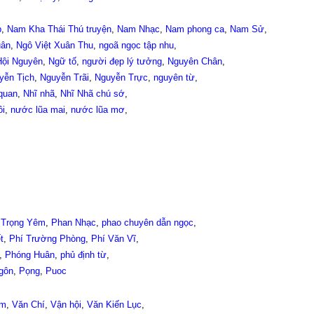
p
,
Nam Kha Thái Thú truyện
,
Nam Nhạc
,
Nam phong ca
,
Nam Sử
,
uân
,
Ngô Việt Xuân Thu
,
ngoã ngọc tập nhu
,
Hội Nguyên
,
Ngữ tố
,
người đẹp lý tưởng
,
Nguyên Chân
,
yễn Tịch
,
Nguyễn Trãi
,
Nguyễn Trực
,
nguyên từ
,
quan
,
Nhĩ nhã
,
Nhĩ Nhã chú sớ
,
ôi
,
nước lũa mai
,
nước lũa mơ
,
Trọng Yêm
,
Phan Nhạc
,
phao chuyên dẫn ngọc
,
t
,
Phí Trường Phòng
,
Phí Văn Vĩ
,
,
Phóng Huân
,
phủ định từ
,
gôn
,
Pọng
,
Puoc
êm
,
Văn Chí
,
Vận hội
,
Văn Kiến Lục
,