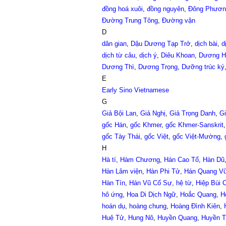
đồng hoá xuôi
,
đồng nguyên
,
Đông Phươn
Đường Trung Tông
,
Đường vận
D
dân gian
,
Dậu Dương Tạp Trở
,
dịch bài
,
d
dịch từ câu
,
dịch ý
,
Diêu Khoan
,
Dương H
Dương Thì
,
Dương Trọng
,
Dưỡng trúc ký
E
Early Sino Vietnamese
G
Giả Bội Lan
,
Giả Nghị
,
Giả Trọng Danh
,
Gi
gốc Hán
,
gốc Khmer
,
gốc Khmer-Sanskrit
gốc Tày Thái
,
gốc Việt
,
gốc Việt-Mường
,
H
Hà tí
,
Hàm Chương
,
Hán Cao Tổ
,
Hàn Dũ
Hàn Lâm viện
,
Hàn Phi Tử
,
Hán Quang V
Hàn Tín
,
Hán Vũ Cố Sự
,
hệ từ
,
Hiệp Bùi 
hô ứng
,
Hoa Di Dịch Ngữ
,
Hoắc Quang
,
H
hoán dụ
,
hoàng chung
,
Hoàng Đình Kiên
,
Huệ Tử
,
Hung Nô
,
Huyền Quang
,
Huyền T