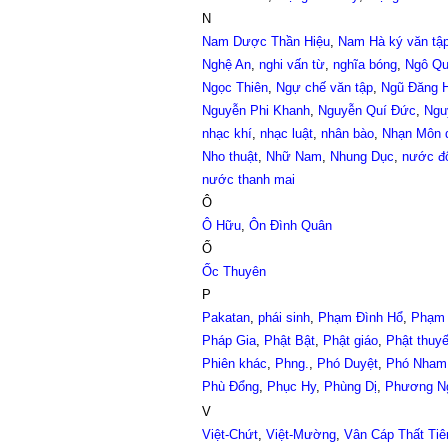
N
Nam Dược Thần Hiệu
,
Nam Hà ký văn tậ
Nghệ An
,
nghi vấn từ
,
nghĩa bóng
,
Ngô Q
Ngọc Thiên
,
Ngự chế văn tập
,
Ngũ Đăng 
Nguyễn Phi Khanh
,
Nguyễn Quí Đức
,
Ngu
nhạc khí
,
nhạc luật
,
nhân bào
,
Nhạn Môn 
Nho thuật
,
Nhữ Nam
,
Nhung Dục
,
nước đ
nước thanh mai
Ô
Ô Hữu
,
Ôn Đình Quân
Ố
Ốc Thuyên
P
Pakatan
,
phái sinh
,
Phạm Đình Hổ
,
Phạm 
Pháp Gia
,
Phật Bật
,
Phật giáo
,
Phật thuyế
Phiên khác
,
Phng.
,
Phó Duyệt
,
Phó Nham
Phù Đổng
,
Phục Hy
,
Phùng Dị
,
Phương N
V
Việt-Chứt
,
Việt-Mường
,
Vân Cáp Thất Ti