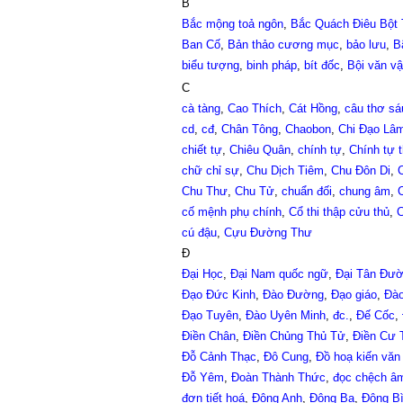
B
Bắc mộng toả ngôn
,
Bắc Quách Điêu Bột
Ban Cố
,
Bản thảo cương mục
,
bảo lưu
,
B
biểu tượng
,
binh pháp
,
bít đốc
,
Bội văn v
C
cà tàng
,
Cao Thích
,
Cát Hồng
,
câu thơ sá
cd
,
cđ
,
Chân Tông
,
Chaobon
,
Chi Đạo Lâ
chiết tự
,
Chiêu Quân
,
chính tự
,
Chính tự 
chữ chỉ sự
,
Chu Dịch Tiêm
,
Chu Đôn Di
,
Chu Thư
,
Chu Tử
,
chuẩn đối
,
chung âm
,
cố mệnh phụ chính
,
Cổ thi thập cửu thủ
,
C
cú đậu
,
Cựu Đường Thư
Đ
Đại Học
,
Đại Nam quốc ngữ
,
Đại Tân Đư
Đạo Đức Kinh
,
Đào Đường
,
Đạo giáo
,
Đào
Đạo Tuyên
,
Đào Uyên Minh
,
đc.
,
Đế Cốc
,
Điền Chân
,
Điền Chủng Thủ Tử
,
Điền Cư 
Đỗ Cảnh Thạc
,
Đô Cung
,
Đồ hoạ kiến văn
Đỗ Yêm
,
Đoàn Thành Thức
,
đọc chệch â
đơn tiết hoá
,
Đông Anh
,
Đông Ba
,
Đông B