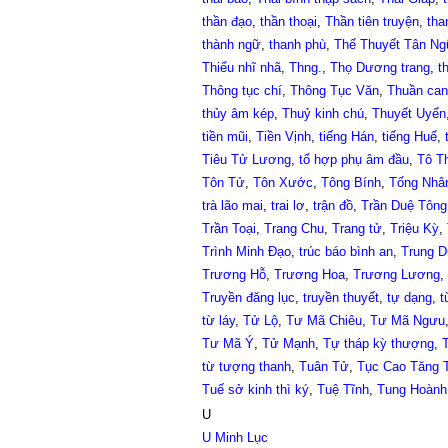
thần đạo
,
thần thoại
,
Thần tiên truyện
,
tha
thành ngữ
,
thanh phù
,
Thế Thuyết Tân N
Thiểu nhĩ nhã
,
Thng.
,
Thọ Dương trang
,
t
Thông tục chí
,
Thông Tục Văn
,
Thuần can
thủy âm kép
,
Thuỷ kinh chú
,
Thuyết Uyển
tiền mũi
,
Tiền Vịnh
,
tiếng Hán
,
tiếng Huế
,
Tiêu Tử Lương
,
tổ hợp phụ âm đầu
,
Tô T
Tôn Tử
,
Tôn Xước
,
Tông Bính
,
Tống Nhâ
trà lão mai
,
trai lơ
,
trận đồ
,
Trần Duệ Tông
Trần Toại
,
Trang Chu
,
Trang tử
,
Triệu Kỳ
,
Trình Minh Đạo
,
trúc báo bình an
,
Trung D
Trương Hỗ
,
Trương Hoa
,
Trương Lương
,
Truyền đăng lục
,
truyền thuyết
,
tự dạng
,
t
từ láy
,
Tử Lộ
,
Tư Mã Chiêu
,
Tư Mã Ngưu
Tư Mã Ý
,
Tử Mạnh
,
Tự tháp kỳ thượng
,
từ tượng thanh
,
Tuân Tử
,
Tục Cao Tăng 
Tuế sở kinh thì ký
,
Tuệ Tĩnh
,
Tung Hoành
U
U Minh Lục