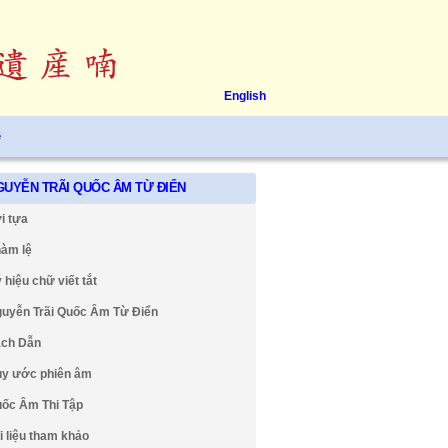
English
ệ
GUYỄN TRÃI QUỐC ÂM TỪ ĐIỂN
i tựa
àm lệ
 hiệu chữ viết tắt
uyễn Trãi Quốc Âm Từ Điển
ch Dẫn
y ước phiên âm
ốc Âm Thi Tập
i liệu tham khảo