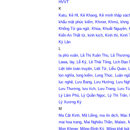
HVVT
K
Katu
,
Kê Hỉ
,
Kê Khang
,
Kê minh thập sác
khẩu mật phúc kiếm
,
Khmer
,
Khmú
,
khng.
Khổng Tử gia ngữ
,
Khùa
,
Khuất Nguyên
,
Kiến An Thất tử
,
kinh kịch
,
Kinh thi
,
Kinh 
Kỳ Lân
L
la phù xuân
,
Lã Thị Xuân Thu
,
Lã Thượng
Lawa
,
láy
,
Lễ Ký
,
Lê Thái Tông
,
Lịch Đạo
Liệt tiên toàn truyện
,
Liệt Tử
,
Liễu Quán
,
L
lọn nghĩa
,
long kiếm
,
Long Thúc
,
Luận ng
lục nghệ
,
Lưu Bang
,
Lưu Hướng
,
Lưu Ngh
Lưu Thương
,
lưu tích
,
Lưu Trang
,
Lưu Tú
Lý Lâm Phủ
,
Lý Quần Ngọc
,
Lý Thì Trân
,
Lý Xương Kỳ
M
Ma Cật Kinh
,
Mã Liềng
,
ma ôn dịch
,
Mạc Đ
mai hoa trang
,
Mai Nghiêu Thần
,
Malais
,
M
Mon Khmer
,
Mộng Đình Ký
,
Mộng khê bút