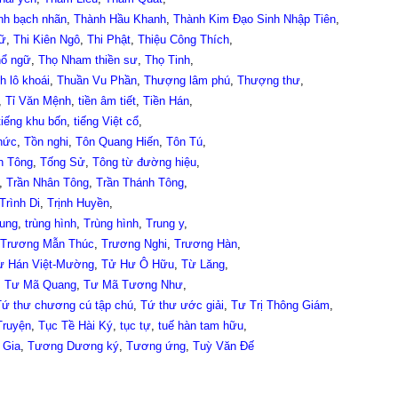
nh bạch nhãn
,
Thành Hầu Khanh
,
Thành Kim Đạo Sinh Nhập Tiên
,
gữ
,
Thi Kiên Ngô
,
Thi Phật
,
Thiệu Công Thích
,
hổ ngữ
,
Thọ Nham thiền sư
,
Thọ Tinh
,
h lô khoái
,
Thuần Vu Phần
,
Thượng lâm phú
,
Thượng thư
,
,
Tỉ Văn Mệnh
,
tiền âm tiết
,
Tiền Hán
,
tiếng khu bốn
,
tiếng Việt cổ
,
hức
,
Tồn nghi
,
Tôn Quang Hiến
,
Tôn Tú
,
n Tông
,
Tống Sử
,
Tông từ đường hiệu
,
,
Trần Nhân Tông
,
Trần Thánh Tông
,
Trình Di
,
Trịnh Huyền
,
ung
,
trùng hình
,
Trùng hình
,
Trung y
,
Trương Mẫn Thúc
,
Trương Nghi
,
Trương Hàn
,
ừ Hán Việt-Mường
,
Tử Hư Ô Hữu
,
Từ Lăng
,
,
Tư Mã Quang
,
Tư Mã Tương Như
,
Tứ thư chương cú tập chú
,
Tứ thư ước giải
,
Tư Trị Thông Giám
,
Truyện
,
Tục Tề Hài Ký
,
tục tự
,
tuế hàn tam hữu
,
 Gia
,
Tương Dương ký
,
Tương ứng
,
Tuỳ Văn Đế