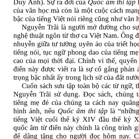
Duy Anh). Sự ra đời của
Quốc âm thi tập
k
của văn học mà còn là một cuộc cách mạng
bậc của tiếng Việt nói riêng cũng như văn
Nguyễn Trãi là người mở đường cho sự 
nghệ thuật ngôn từ thơ ca Việt Nam. Ông 
nhuyễn giữa tư tưởng uyên áo của triết h
tiếng nói, tục ngữ phong dao của tiếng mẹ 
cao của mọi thời đại. Chính vì thế, quyể
điển này được viết ra là sự cố gắng phản
trọng bậc nhất ấy trong lịch sử của đất nư
Cuốn sách sưu tập toàn bộ các từ ngữ,
Nguyễn Trãi sử dụng. Đọc sách, chúng t
tiếng mẹ đẻ của chúng ta cách nay quãn
hình ảnh, nếu
Quốc âm thi tập
là “những
tiếng Việt cuối thế kỷ XIV đầu thế kỷ 
quốc âm từ điển này chính là công trình g
để dâng tặng cho người đọc hôm nay. 