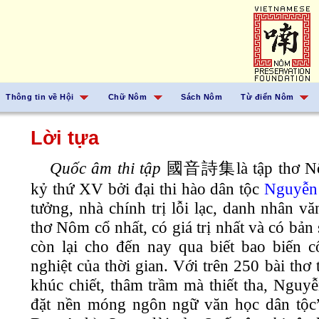
Thông tin về Hội
Chữ Nôm
Sách Nôm
Từ điển Nôm
Lời tựa
Quốc âm thi tập
國音詩集là tập thơ Nôm 
kỷ thứ XV bởi đại thi hào dân tộc
Nguyễn 
tưởng, nhà chính trị lỗi lạc, danh nhân vă
thơ Nôm cổ nhất, có giá trị nhất và có bản
còn lại cho đến nay qua biết bao biến c
nghiệt của thời gian. Với trên 250 bài thơ
khúc chiết, thâm trầm mà thiết tha, Nguyễ
đặt nền móng ngôn ngữ văn học dân tộ