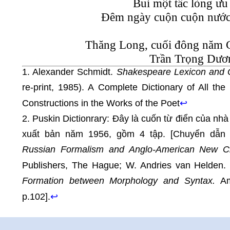
Bui một tấc lòng ưu 
Đêm ngày cuộn cuộn nước
Thăng Long, cuối đông năm 
Trần Trọng Dươ
1. Alexander Schmidt.
Shakespeare Lexicon and Q
re-print, 1985). A Complete Dictionary of All th
Constructions in the Works of the Poet
↩
2. Puskin Dictionrary: Đây là cuốn từ điển của n
xuất bản năm 1956, gồm 4 tập. [Chuyển dẫn
Russian Formalism and Anglo-American New Cr
Publishers, The Hague; W. Andries van Helden
Formation between Morphology and Syntax.
Ams
p.102].
↩