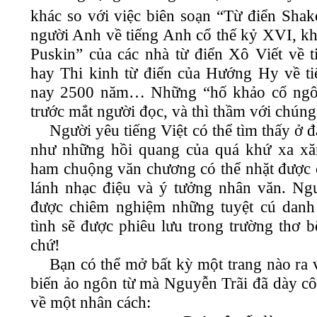
khác so với việc biên soạn “Từ điển Shak
người Anh về tiếng Anh cổ thế kỷ XVI, kh
Puskin” của các nhà từ điển Xô Viết về 
hay Thi kinh từ điển của Hướng Hy về t
nay 2500 năm… Những “hố khảo cổ ngôn 
trước mắt người đọc, và thì thầm với chúng 
Người yêu tiếng Việt có thể tìm thấy ở 
như những hồi quang của quá khứ xa xă
ham chuộng văn chương có thể nhặt được ở
lánh nhạc điệu và ý tưởng nhân văn. Ng
được chiêm nghiệm những tuyệt cú danh
tình sẽ được phiêu lưu trong trường thơ b
chứ!
Bạn có thể mở bất kỳ một trang nào ra
biến ảo ngôn từ mà Nguyễn Trãi đã dày cô
về một nhân cách: