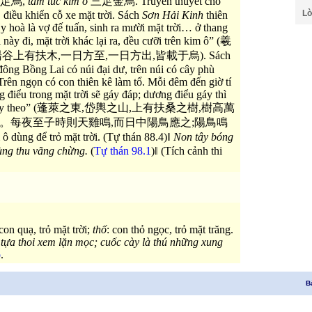
足烏,
tam túc kim ô
三足金烏. Truyền thuyết cho
Lờ
, điều khiển cỗ xe mặt trời. Sách
Sơn Hải Kinh
thiên
y hoà là vợ đế tuấn, sinh ra mười mặt trời… ở thang
này đi, mặt trời khác lại ra, đều cưỡi trên kim ô” (羲
上有扶木,一日方至,一日方出,皆載于烏). Sách
đông Bồng Lai có núi đại dư, trên núi có cây phù
Trên ngọn có con thiên kê làm tổ. Mỗi đêm đến giờ tí
g điểu trong mặt trời sẽ gáy đáp; dương điểu gáy thì
n hạ sẽ gáy theo” (蓬萊之東,岱輿之山,上有扶桑之樹,樹高萬
。每夜至子時則天雞鳴,而日中陽鳥應之;陽鳥鳴
g để trỏ mặt trời. (Tự thán 88.4)‖
Non tây bóng
ùng thu vãng chừng.
(
Tự thán 98.1
)‖ (Tích cảnh thi
 con quạ, trỏ mặt trời;
thố
: con thỏ ngọc, trỏ mặt trăng.
tựa thoi xem lặn mọc; cuốc cày là thú những xung
ỏ
.
B