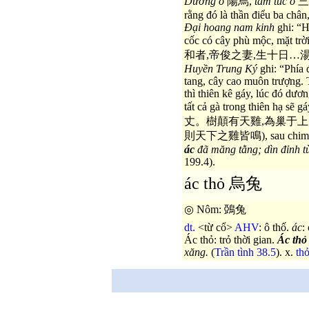
Dương ô
陽烏,
tam túc ô
三
rằng đó là thần điểu ba chân
Đại hoang nam kinh
ghi: “H
cốc có cây phù mộc, mặt trời 
和者,帝俊之妻,生十日…湯谷
Huyền Trung Ký
ghi: “Phía 
tang, cây cao muôn trượng. 
thì thiên kê gáy, lúc đó dươn
tất cả gà trong thiê
丈。樹顛有天雞,為巢于上
則天下之雞皆鳴), sau chim ô dùn
ác
đã măng tằng; dìn đỉnh t
199.4).
ác thỏ 烏兔
◎ Nôm: 鵶兔
dt.
<từ cổ>
AHV
: ô thố.
ác
:
Ác thỏ: trỏ thời gian.
Ác thỏ
xăng.
(
Trần tình 38.5
). x.
th