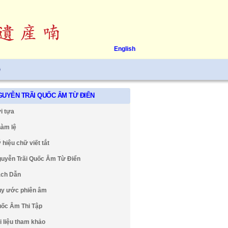
English
ệ
GUYỄN TRÃI QUỐC ÂM TỪ ĐIỂN
i tựa
àm lệ
 hiệu chữ viết tắt
uyễn Trãi Quốc Âm Từ Điển
ch Dẫn
y ước phiên âm
ốc Âm Thi Tập
i liệu tham khảo