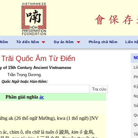
 Nôm
Từ điển Nôm
Dự án Nôm
Phông chữ Nôm
Liên h
 Trãi Quốc Âm Từ Điển
N
y of 15th Century Ancient Vietnamese
Lờ
Trần Trọng Dương.
Ph
Quốc Ngữ hoặc Hán-Nôm:
Ký
Ng
Phần giải nghĩa
ác
Sá
Qu
ứng ak (26 thổ ngữ Mường), kwa (1 thổ ngữ) [NV
Qu
 ác, chim ô, tên chữ là
tuấn ô
踆烏,
kim ô
金烏,
Tà