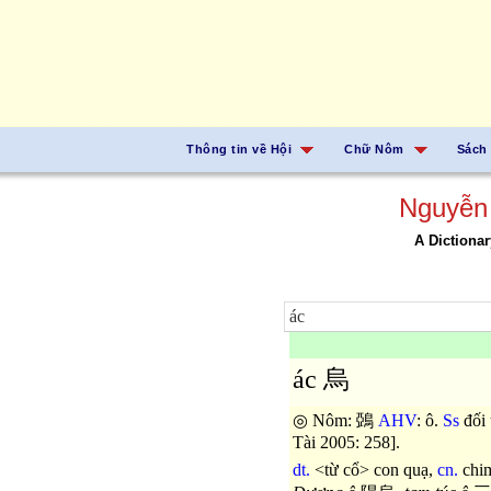
Thông tin về Hội
Chữ Nôm
Sách
Nguyễn
A Dictionar
ác 烏
◎ Nôm: 鵶
AHV
: ô.
Ss
đối 
Tài 2005: 258].
dt.
<từ cổ> con quạ,
cn.
chim