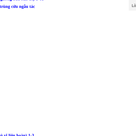
Lờ
ng cửu ngẫu tác
 vĩ liên hoàn) 1-3