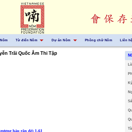
 Nôm
Từ điển Nôm
Dự án Nôm
Phông chữ Nôm
Liên h
ễn Trãi Quốc Âm Thi Tập
N
Lờ
Ph
Ký
Ng
Sá
Qu
Qu
Tà
ương báu răn dè) 1-61