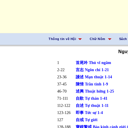
Thông tin về Hội
Chữ Nôm
Sách
Nguy
1
首尾吟 Thủ vĩ ngâm
2-22
言志 Ngôn chí 1-21
23-36
謾述 Mạn thuật 1-14
37-45
陳情 Trần tình 1-9
46-70
述興 Thuật hứng 1-25
71-111
自歎 Tự thán 1-41
112-122
自述 Tự thuật 1-11
123-126
即事 Tức sự 1-4
127
自戒 Tự giới
128-188
寶鏡警戒 Bảo kính cảnh giới (g