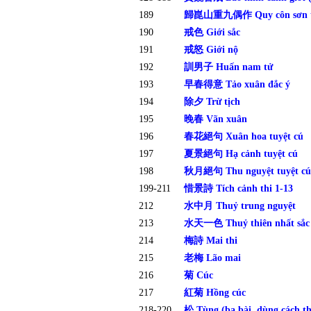
189
歸崑山重九偶作 Quy côn sơn trù
190
戒色 Giới sắc
191
戒怒 Giới nộ
192
訓男子 Huấn nam tử
193
早春得意 Tảo xuân đắc ý
194
除夕 Trừ tịch
195
晚春 Vãn xuân
196
春花絕句 Xuân hoa tuyệt cú
197
夏景絕句 Hạ cảnh tuyệt cú
198
秋月絕句 Thu nguyệt tuyệt cú
199-211
惜景詩 Tích cảnh thi 1-13
212
水中月 Thuỷ trung nguyệt
213
水天一色 Thuỷ thiên nhất sắc
214
梅詩 Mai thi
215
老梅 Lão mai
216
菊 Cúc
217
紅菊 Hồng cúc
218-220
松 Tùng (ba bài, dùng cách thủ