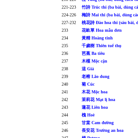
221-223
竹詩 Trúc thi (ba bài, dùng các
224-226
梅詩 Mai thi (ba bài, dùng các
227-232
桃花詩 Đào hoa thi (sáu bài, dù
233
花畝單 Hoa mẫu đơn
234
黃精 Hoàng tinh
235
千歲樹 Thiên tuế thụ
236
芭蕉 Ba tiêu
237
木槿 Mộc cận
238
這 Giá
239
老榕 Lão dung
240
菊 Cúc
241
木花 Mộc hoa
242
茉莉花 Mạt lị hoa
243
蓮花 Liên hoa
244
槐 Hoè
245
甘棠 Cam đường
246
長安花 Trường an hoa