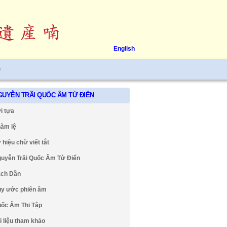
English
ệ
GUYỄN TRÃI QUỐC ÂM TỪ ĐIỂN
i tựa
àm lệ
 hiệu chữ viết tắt
uyễn Trãi Quốc Âm Từ Điển
ch Dẫn
y ước phiên âm
ốc Âm Thi Tập
i liệu tham khảo