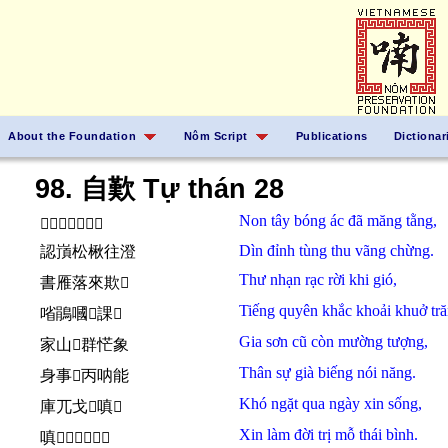
About the Foundation
Nôm Script
Publications
Dictionar
98. 自歎 Tự thán 28
Non
tây
bóng
ác
đã
măng tằng,
𡽫西俸鵶㐌恾曾
Dìn
đỉnh
tùng thu
vãng
chừng.
認嵿松楸往澄
Thư nhạn
rạc rời
khi
gió,
書雁落來欺𱢻
Tiếng
quyên
khắc khoải
khuở
tr
㗂鵑嘓𱒫課𦝄
Gia sơn
cũ
còn
mường
tượng,
家山𪧘群恾象
Thân sự
già
biếng
nói năng.
身事𫅷丙呐能
Khó ngặt
qua
ngày
xin
sống,
庫兀戈𣈜嗔𤯨
Xin
làm
đời
trị
mỗ
thái bình.
嗔𫜵𠁀治某太平