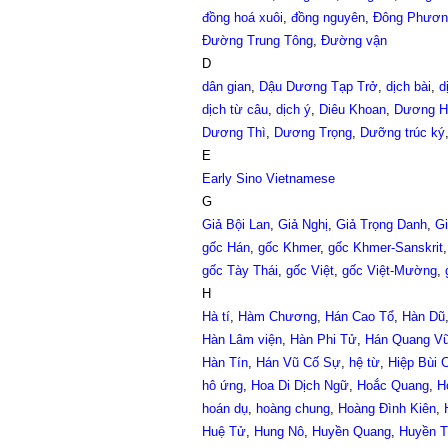
đồng hoá xuôi
,
đồng nguyên
,
Đông Phươn
Đường Trung Tông
,
Đường vận
D
dân gian
,
Dậu Dương Tạp Trở
,
dịch bài
,
d
dịch từ câu
,
dịch ý
,
Diêu Khoan
,
Dương H
Dương Thì
,
Dương Trọng
,
Dưỡng trúc ký
E
Early Sino Vietnamese
G
Giả Bội Lan
,
Giả Nghị
,
Giả Trọng Danh
,
Gi
gốc Hán
,
gốc Khmer
,
gốc Khmer-Sanskrit
gốc Tày Thái
,
gốc Việt
,
gốc Việt-Mường
,
H
Hà tí
,
Hàm Chương
,
Hán Cao Tổ
,
Hàn Dũ
Hàn Lâm viện
,
Hàn Phi Tử
,
Hán Quang V
Hàn Tín
,
Hán Vũ Cố Sự
,
hệ từ
,
Hiệp Bùi 
hô ứng
,
Hoa Di Dịch Ngữ
,
Hoắc Quang
,
H
hoán dụ
,
hoàng chung
,
Hoàng Đình Kiên
,
Huệ Tử
,
Hung Nô
,
Huyền Quang
,
Huyền T