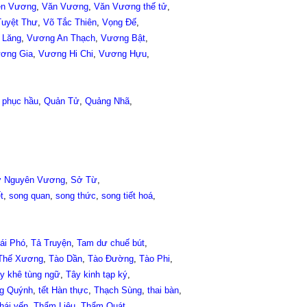
ên Vương
,
Văn Vương
,
Văn Vương thế tử
,
Tuyệt Thư
,
Võ Tắc Thiên
,
Vọng Đế
,
 Lăng
,
Vương An Thạch
,
Vương Bật
,
ơng Gia
,
Vương Hi Chi
,
Vương Hựu
,
 phục hầu
,
Quản Tử
,
Quảng Nhã
,
 Nguyên Vương
,
Sở Từ
,
t
,
song quan
,
song thức
,
song tiết hoá
,
ái Phó
,
Tả Truyện
,
Tam dư chuế bút
,
Thế Xương
,
Tào Dần
,
Tào Đường
,
Tào Phi
,
y khê tùng ngữ
,
Tây kinh tạp ký
,
g Quýnh
,
tết Hàn thực
,
Thạch Sùng
,
thai bàn
,
thái yến
,
Thẩm Liêu
,
Thẩm Quát
,