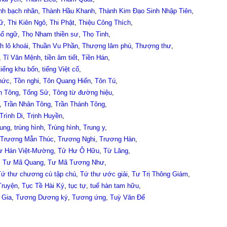
nh bạch nhãn
,
Thành Hầu Khanh
,
Thành Kim Đạo Sinh Nhập Tiên
,
gữ
,
Thi Kiên Ngô
,
Thi Phật
,
Thiệu Công Thích
,
hổ ngữ
,
Thọ Nham thiền sư
,
Thọ Tinh
,
h lô khoái
,
Thuần Vu Phần
,
Thượng lâm phú
,
Thượng thư
,
,
Tỉ Văn Mệnh
,
tiền âm tiết
,
Tiền Hán
,
tiếng khu bốn
,
tiếng Việt cổ
,
hức
,
Tồn nghi
,
Tôn Quang Hiến
,
Tôn Tú
,
n Tông
,
Tống Sử
,
Tông từ đường hiệu
,
,
Trần Nhân Tông
,
Trần Thánh Tông
,
Trình Di
,
Trịnh Huyền
,
ung
,
trùng hình
,
Trùng hình
,
Trung y
,
Trương Mẫn Thúc
,
Trương Nghi
,
Trương Hàn
,
ừ Hán Việt-Mường
,
Tử Hư Ô Hữu
,
Từ Lăng
,
,
Tư Mã Quang
,
Tư Mã Tương Như
,
Tứ thư chương cú tập chú
,
Tứ thư ước giải
,
Tư Trị Thông Giám
,
Truyện
,
Tục Tề Hài Ký
,
tục tự
,
tuế hàn tam hữu
,
 Gia
,
Tương Dương ký
,
Tương ứng
,
Tuỳ Văn Đế