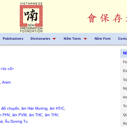
Publications
Dictionaries
Nôm Texts
Nôm Font
Cont
N
Fo
,
<từ cổ>
Ex
Sy
,
Arem
Ng
In
Tr
đối chuyển
,
âm Hán Mường
,
âm HTrC
,
m PHV
,
âm PVM
,
âm THC
,
âm THV
,
Qu
oá
,
Âu Dương Tu
Re