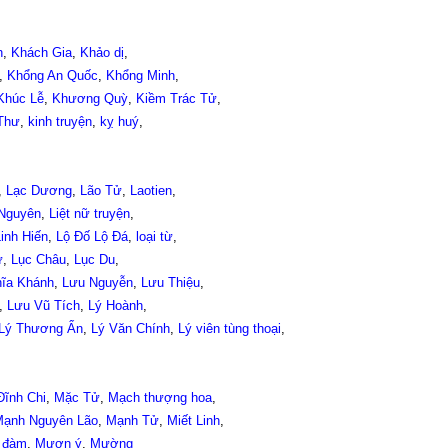
h
,
Khách Gia
,
Khảo dị
,
,
Khổng An Quốc
,
Khổng Minh
,
Khúc Lễ
,
Khương Quỳ
,
Kiềm Trác Tử
,
Thư
,
kinh truyện
,
kỵ huý
,
,
Lạc Dương
,
Lão Tử
,
Laotien
,
 Nguyên
,
Liệt nữ truyện
,
inh Hiến
,
Lộ Đố Lộ Đá
,
loại từ
,
ữ
,
Lục Châu
,
Lục Du
,
ĩa Khánh
,
Lưu Nguyễn
,
Lưu Thiệu
,
,
Lưu Vũ Tích
,
Lý Hoành
,
Lý Thương Ẩn
,
Lý Văn Chính
,
Lý viên tùng thoại
,
ĩnh Chi
,
Mặc Tử
,
Mạch thượng hoa
,
ạnh Nguyên Lão
,
Mạnh Tử
,
Miết Linh
,
 đàm
,
Mượn ý
,
Mường