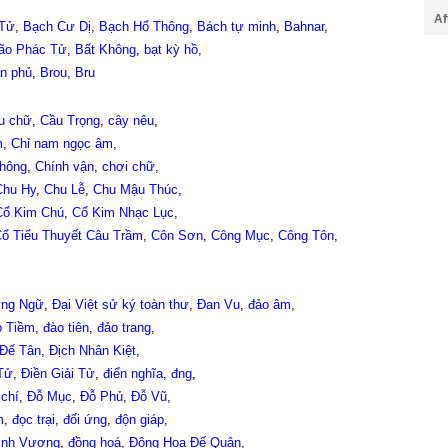
Af
 Tử
,
Bạch Cư Dị
,
Bạch Hổ Thông
,
Bách tự minh
,
Bahnar
,
ão Phác Tử
,
Bất Không
,
bạt kỳ hồ
,
ận phủ
,
Brou
,
Bru
u chữ
,
Cầu Trọng
,
cây nêu
,
m
,
Chỉ nam ngọc âm
,
thông
,
Chính vận
,
chơi chữ
,
Chu Hy
,
Chu Lễ
,
Chu Mậu Thúc
,
Cổ Kim Chú
,
Cổ Kim Nhạc Lục
,
ổ Tiểu Thuyết Câu Trầm
,
Côn Sơn
,
Công Mục
,
Công Tôn
,
ờng Ngữ
,
Đại Việt sử ký toàn thư
,
Đan Vu
,
đảo âm
,
 Tiềm
,
đào tiên
,
đảo trang
,
Đế Tân
,
Địch Nhân Kiệt
,
Tử
,
Điền Giải Tử
,
điển nghĩa
,
đng
,
 chí
,
Đỗ Mục
,
Đỗ Phủ
,
Đỗ Vũ
,
m
,
đọc trại
,
đối ứng
,
độn giáp
,
ình Vương
,
đồng hoá
,
Đông Hoa Đế Quân
,