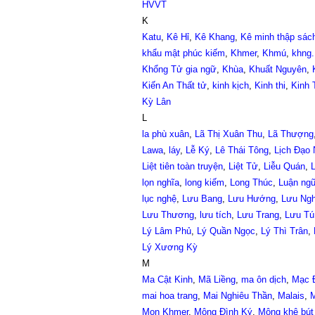
HVVT
K
Katu
,
Kê Hỉ
,
Kê Khang
,
Kê minh thập sác
khẩu mật phúc kiếm
,
Khmer
,
Khmú
,
khng.
Khổng Tử gia ngữ
,
Khùa
,
Khuất Nguyên
,
Kiến An Thất tử
,
kinh kịch
,
Kinh thi
,
Kinh 
Kỳ Lân
L
la phù xuân
,
Lã Thị Xuân Thu
,
Lã Thượng
Lawa
,
láy
,
Lễ Ký
,
Lê Thái Tông
,
Lịch Đạo
Liệt tiên toàn truyện
,
Liệt Tử
,
Liễu Quán
,
L
lọn nghĩa
,
long kiếm
,
Long Thúc
,
Luận ng
lục nghệ
,
Lưu Bang
,
Lưu Hướng
,
Lưu Ngh
Lưu Thương
,
lưu tích
,
Lưu Trang
,
Lưu Tú
Lý Lâm Phủ
,
Lý Quần Ngọc
,
Lý Thì Trân
,
Lý Xương Kỳ
M
Ma Cật Kinh
,
Mã Liềng
,
ma ôn dịch
,
Mạc Đ
mai hoa trang
,
Mai Nghiêu Thần
,
Malais
,
M
Mon Khmer
,
Mộng Đình Ký
,
Mộng khê bút