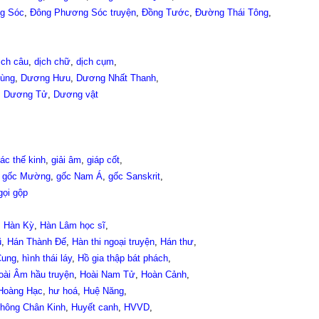
g Sóc
,
Đông Phương Sóc truyện
,
Đồng Tước
,
Đường Thái Tông
,
ịch câu
,
dịch chữ
,
dịch cụm
,
ùng
,
Dương Hưu
,
Dương Nhất Thanh
,
,
Dương Tử
,
Dương vật
ác thế kinh
,
giải âm
,
giáp cốt
,
,
gốc Mường
,
gốc Nam Á
,
gốc Sanskrit
,
gọi gộp
,
Hàn Kỳ
,
Hàn Lâm học sĩ
,
ũ
,
Hán Thành Đế
,
Hàn thi ngoại truyện
,
Hán thư
,
Cung
,
hình thái láy
,
Hồ gia thập bát phách
,
oài Âm hầu truyện
,
Hoài Nam Tử
,
Hoàn Cảnh
,
Hoàng Hạc
,
hư hoá
,
Huệ Năng
,
hông Chân Kinh
,
Huyết canh
,
HVVD
,