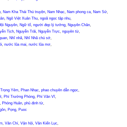
p
,
Nam Kha Thái Thú truyện
,
Nam Nhạc
,
Nam phong ca
,
Nam Sử
,
uân
,
Ngô Việt Xuân Thu
,
ngoã ngọc tập nhu
,
Hội Nguyên
,
Ngữ tố
,
người đẹp lý tưởng
,
Nguyên Chân
,
yễn Tịch
,
Nguyễn Trãi
,
Nguyễn Trực
,
nguyên từ
,
quan
,
Nhĩ nhã
,
Nhĩ Nhã chú sớ
,
ôi
,
nước lũa mai
,
nước lũa mơ
,
Trọng Yêm
,
Phan Nhạc
,
phao chuyên dẫn ngọc
,
t
,
Phí Trường Phòng
,
Phí Văn Vĩ
,
,
Phóng Huân
,
phủ định từ
,
gôn
,
Pọng
,
Puoc
êm
,
Văn Chí
,
Vận hội
,
Văn Kiến Lục
,