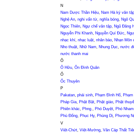
N
Nam Dược Thần Hiệu
,
Nam Hà ký văn tậ
Nghệ An
,
nghi vấn từ
,
nghĩa bóng
,
Ngô Q
Ngọc Thiên
,
Ngự chế văn tập
,
Ngũ Đăng 
Nguyễn Phi Khanh
,
Nguyễn Quí Đức
,
Ngu
nhạc khí
,
nhạc luật
,
nhân bào
,
Nhạn Môn 
Nho thuật
,
Nhữ Nam
,
Nhung Dục
,
nước đ
nước thanh mai
Ô
Ô Hữu
,
Ôn Đình Quân
Ố
Ốc Thuyên
P
Pakatan
,
phái sinh
,
Phạm Đình Hổ
,
Phạm 
Pháp Gia
,
Phật Bật
,
Phật giáo
,
Phật thuyế
Phiên khác
,
Phng.
,
Phó Duyệt
,
Phó Nham
Phù Đổng
,
Phục Hy
,
Phùng Dị
,
Phương N
V
Việt-Chứt
,
Việt-Mường
,
Vân Cáp Thất Ti