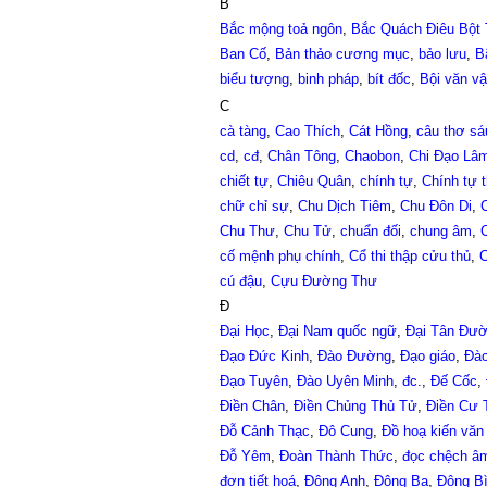
B
Bắc mộng toả ngôn
,
Bắc Quách Điêu Bột
Ban Cố
,
Bản thảo cương mục
,
bảo lưu
,
B
biểu tượng
,
binh pháp
,
bít đốc
,
Bội văn v
C
cà tàng
,
Cao Thích
,
Cát Hồng
,
câu thơ sá
cd
,
cđ
,
Chân Tông
,
Chaobon
,
Chi Đạo Lâ
chiết tự
,
Chiêu Quân
,
chính tự
,
Chính tự 
chữ chỉ sự
,
Chu Dịch Tiêm
,
Chu Đôn Di
,
Chu Thư
,
Chu Tử
,
chuẩn đối
,
chung âm
,
cố mệnh phụ chính
,
Cổ thi thập cửu thủ
,
C
cú đậu
,
Cựu Đường Thư
Đ
Đại Học
,
Đại Nam quốc ngữ
,
Đại Tân Đư
Đạo Đức Kinh
,
Đào Đường
,
Đạo giáo
,
Đào
Đạo Tuyên
,
Đào Uyên Minh
,
đc.
,
Đế Cốc
,
Điền Chân
,
Điền Chủng Thủ Tử
,
Điền Cư 
Đỗ Cảnh Thạc
,
Đô Cung
,
Đồ hoạ kiến văn
Đỗ Yêm
,
Đoàn Thành Thức
,
đọc chệch â
đơn tiết hoá
,
Đông Anh
,
Đông Ba
,
Đông B