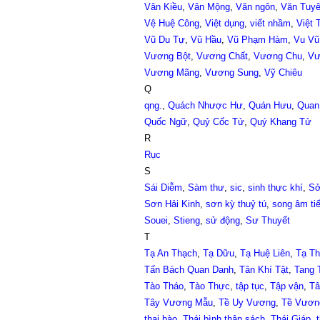
Vân Kiều
,
Vân Mộng
,
Văn ngôn
,
Văn Tuy
Vệ Huệ Công
,
Việt dụng
,
viết nhầm
,
Việt 
Vũ Du Tự
,
Vũ Hầu
,
Vũ Phạm Hàm
,
Vu Vũ
Vương Bột
,
Vương Chất
,
Vương Chu
,
Vư
Vương Mãng
,
Vương Sung
,
Vỹ Chiêu
Q
qng.
,
Quách Nhược Hư
,
Quán Hưu
,
Quan
Quốc Ngữ
,
Quỷ Cốc Tử
,
Quý Khang Tử
R
Rục
S
Sái Diễm
,
Sàm thư
,
sic
,
sinh thực khí
,
Sở
Sơn Hải Kinh
,
sơn kỳ thuỷ tú
,
song âm tiế
Souei
,
Stieng
,
sử động
,
Sư Thuyết
T
Tạ An Thạch
,
Tạ Dữu
,
Tạ Huệ Liên
,
Tạ Th
Tấn Bách Quan Danh
,
Tân Khí Tật
,
Tang 
Tào Tháo
,
Tào Thực
,
tập tục
,
Tập vận
,
Tâ
Tây Vương Mẫu
,
Tề Uy Vương
,
Tề Vươn
thai bào
,
Thái bình thập sách
,
Thái Giáp
,