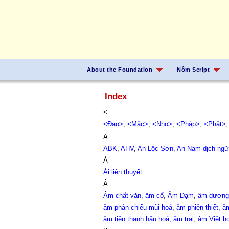
About the Foundation
Nôm Script
Index
<
<Đạo>
,
<Mặc>
,
<Nho>
,
<Pháp>
,
<Phật>
A
ABK
,
AHV
,
An Lộc Sơn
,
An Nam dịch ngữ
Á
Ái liên thuyết
Â
Âm chất văn
,
âm cổ
,
Âm Đạm
,
âm dương 
âm phản chiếu mũi hoá
,
âm phiên thiết
,
â
âm tiền thanh hầu hoá
,
âm trại
,
âm Việt h