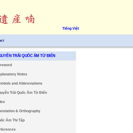
Tiếng Việt
act
GUYỄN TRÃI QUỐC ÂM TỪ ĐIỂN
reword
planatory Notes
mbols and Abbreviations
uyễn Trãi Quốc Âm Từ Điển
dex
anslation & Orthography
ốc Âm Thi Tập
ferences