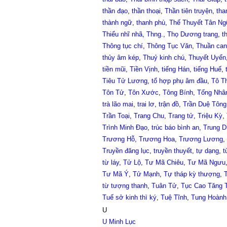
thần đạo
,
thần thoại
,
Thần tiên truyện
,
tha
thành ngữ
,
thanh phù
,
Thế Thuyết Tân N
Thiểu nhĩ nhã
,
Thng.
,
Thọ Dương trang
,
t
Thông tục chí
,
Thông Tục Văn
,
Thuần can
thủy âm kép
,
Thuỷ kinh chú
,
Thuyết Uyển
tiền mũi
,
Tiền Vịnh
,
tiếng Hán
,
tiếng Huế
,
Tiêu Tử Lương
,
tổ hợp phụ âm đầu
,
Tô T
Tôn Tử
,
Tôn Xước
,
Tông Bính
,
Tống Nhâ
trà lão mai
,
trai lơ
,
trận đồ
,
Trần Duệ Tông
Trần Toại
,
Trang Chu
,
Trang tử
,
Triệu Kỳ
,
Trình Minh Đạo
,
trúc báo bình an
,
Trung D
Trương Hỗ
,
Trương Hoa
,
Trương Lương
,
Truyền đăng lục
,
truyền thuyết
,
tự dạng
,
t
từ láy
,
Tử Lộ
,
Tư Mã Chiêu
,
Tư Mã Ngưu
Tư Mã Ý
,
Tử Mạnh
,
Tự tháp kỳ thượng
,
từ tượng thanh
,
Tuân Tử
,
Tục Cao Tăng 
Tuế sở kinh thì ký
,
Tuệ Tĩnh
,
Tung Hoành
U
U Minh Lục