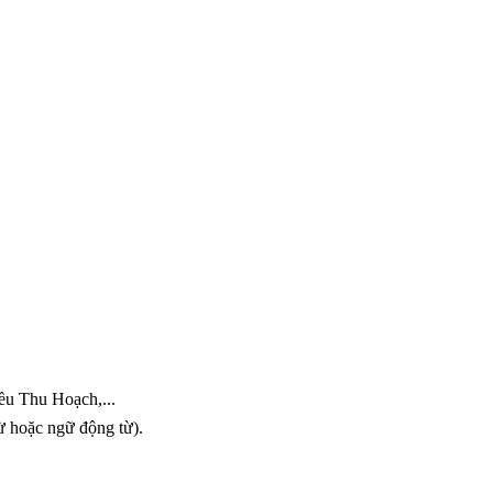
u Thu Hoạch,...
ừ hoặc ngữ động từ).