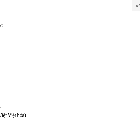
Af
hĩa
p
iệt Việt hóa)