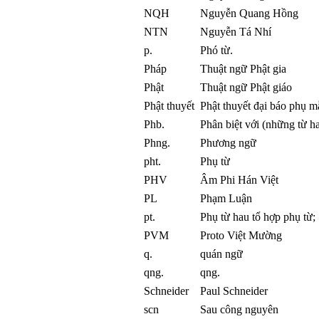
NQH
Nguyễn Quang Hồng
NTN
Nguyễn Tá Nhí
p.
Phó từ.
Pháp
Thuật ngữ Phật gia
Phật
Thuật ngữ Phật giáo
Phật thuyết
Phật thuyết đại báo phụ m
Phb.
Phân biệt với (những từ h
Phng.
Phương ngữ
pht.
Phụ từ
PHV
Âm Phi Hán Việt
PL
Phạm Luận
pt.
Phụ từ hau tổ hợp phụ từ;
PVM
Proto Việt Mường
q.
quán ngữ
qng.
qng.
Schneider
Paul Schneider
scn
Sau công nguyên