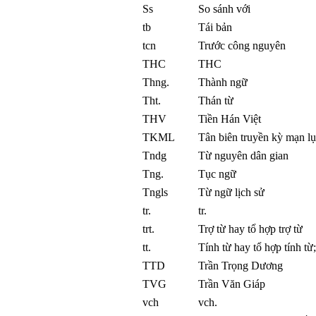
Ss
So sánh với
tb
Tái bản
tcn
Trước công nguyên
THC
THC
Thng.
Thành ngữ
Tht.
Thán từ
THV
Tiền Hán Việt
TKML
Tân biên truyền kỳ mạn lụ
Tndg
Từ nguyên dân gian
Tng.
Tục ngữ
Tngls
Từ ngữ lịch sử
tr.
tr.
trt.
Trợ từ hay tổ hợp trợ từ
tt.
Tính từ hay tổ hợp tính từ;
TTD
Trần Trọng Dương
TVG
Trần Văn Giáp
vch
vch.