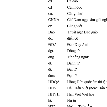
cd
Ca dao
cđ
Cũng đọc
cn.
Cũng như
CNNA
Chỉ Nam ngọc âm giải ng
cv.
Cũng viết
Đạo
Thuật ngữ Đạo giáo
đc.
điển cố
ĐDA
Đào Duy Anh
đgt.
Động từ
đng
Từ đồng nghĩa
dt.
Danh từ
đt.
Đại từ
đtnx
Đại từ
HĐQA
Hồng Đức quốc âm thi tậ
HHV
Hậu Hán Việt (hoặc Hán V
HHVH
Hán Việt Việt hoá
ht.
Hư từ
HTA
Hoàng Triều Ân