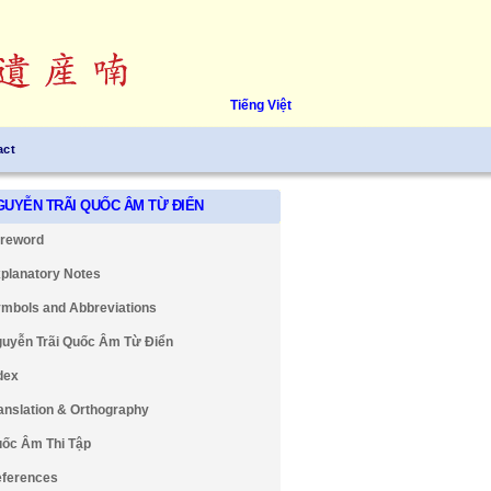
Tiếng Việt
act
GUYỄN TRÃI QUỐC ÂM TỪ ĐIỂN
reword
planatory Notes
mbols and Abbreviations
uyễn Trãi Quốc Âm Từ Điển
dex
anslation & Orthography
ốc Âm Thi Tập
ferences