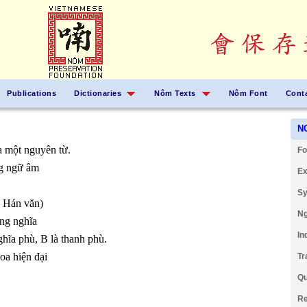
Publications
Dictionaries
Nôm Texts
Nôm Font
Cont
N
a một nguyên từ.
Fo
ng ngữ âm
Ex
Sy
n Hán văn)
Ng
ồng nghĩa
In
hĩa phù, B là thanh phù.
a hiện đại
Tr
Qu
Re