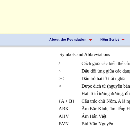
About the Foundation
Nôm Script
Symbols and Abbreviations
/
Cách giữa các biến thể củ
~
Dấu đối ứng giữa các dạ
><
Dấu trỏ hai từ trái nghĩa.
<
Được dịch từ (nguyên bả
=
Hai từ tố tương đương, đ
{A + B}
Cấu trúc chữ Nôm, A là ng
ABK
Âm Bắc Kinh, âm tiếng Ho
AHV
Âm Hán Việt
BVN
Bùi Văn Nguyên