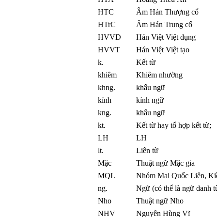
HTC
Âm Hán Thượng cổ
HTrC
Âm Hán Trung cổ
HVVD
Hán Việt Việt dụng
HVVT
Hán Việt Việt tạo
k.
Kết từ
khiêm
Khiêm nhường
khng.
khẩu ngữ
kính
kính ngữ
kng.
khẩu ngữ
kt.
Kết từ hay tổ hợp kết từ;
LH
LH
lt.
Liên từ
Mặc
Thuật ngữ Mặc gia
MQL
Nhóm Mai Quốc Liên, Kiề
ng.
Ngữ (có thể là ngữ danh t
Nho
Thuật ngữ Nho
NHV
Nguyễn Hùng Vĩ