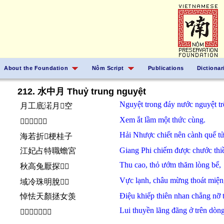
About the Foundation
Nôm Script
Publications
Dictionar
212. 水中月 Thuỷ trung nguyệt
Nguyệt
trong
đáy
nước
nguyệt
t
月工底渃月𨕭空
Xem
ắt
lầm
một
thức
cùng.
𫀅乙𪩦蔑式共
Hải Nhược
chiết
nên
cành
quế tử
海若折𢧚梗桂子
Giang Phi
chiếm
được
chước
th
江妃占特職蟾宮
Thu
cao,
thỏ
ướm
thăm
lòng
bể,
秋高兔厭探𢚸𣷭
Vực
lạnh,
châu
mừng
thoát
miệ
域冷珠明脫𠰘𧍰
Điệu khiếp
thiên nhan
chẳng
nỡ
悼怯天顏拯女羡
Lui
thuyền
lãng đãng
ở
trên
dòng
𬧾船朗蕩於𨕭𣳔