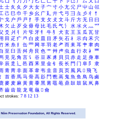
几
凵
刂
刀
力
勹
匕
匚
匸
十
卜
卩
㔾
厂
厶
又
口
土
士
夂
夊
夕
大
女
子
宀
寸
小
尢
尣
尸
屮
山
巛
工
己
巳
巾
干
乡
幺
广
廴
廾
弋
弓
彐
彑
彡
彳
忄
㣺
戈
户
戶
戸
扌
手
支
攵
攴
文
斗
斤
方
无
日
曰
木
欠
止
歹
殳
毋
母
比
毛
氏
气
氵
水
氺
火
灬
爫
父
爻
爿
丬
片
㸦
牙
牜
牛
犭
犬
玄
王
玉
瓜
瓦
甘
用
田
疋
疒
癶
白
皮
皿
目
矛
矢
石
礻
示
禸
禾
穴
竹
米
糸
纟
缶
罒
网
羊
羽
老
耂
而
耒
耳
肀
聿
肉
自
至
臼
舌
舛
舟
艮
色
艹
艸
虍
虫
血
行
衣
衤
覀
襾
見
见
角
言
讠
谷
豆
豕
豸
貝
贝
赤
走
足
身
車
辛
辰
辵
辶
邑
酉
釆
里
金
钅
長
长
門
门
阜
阝
隶
雨
青
靑
非
面
革
韋
韦
韭
音
頁
页
風
风
𲋄
飛
飞
饣
首
香
馬
马
骨
高
髟
鬥
鬯
鬲
鬼
魚
鱼
鳥
鸟
鹵
鹿
麥
麦
麻
黃
黄
黍
黑
黹
黽
黾
鼎
鼔
鼓
鼠
鼡
鼻
齐
齒
齿
龍
龙
竜
龜
𬺞
龠
7
8
12
13
ect strokes:
Nôm Preservation Foundation, All Rights Reserved.