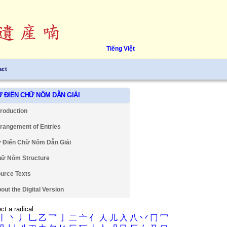
Tiếng Việt
act
Ự ĐIỂN CHỮ NÔM DẪN GIẢI
troduction
rangement of Entries
 Điển Chữ Nôm Dẫn Giải
ữ Nôm Structure
urce Texts
out the Digital Version
ct a radical:
丨
丶
丿
乚
乙
乛
亅
二
亠
亻
人
儿
入
八
丷
冂
冖