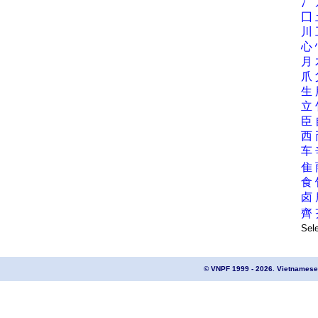
冫
囗
川
心
月
爪
生
立
臣
西
车
隹
食
卤
齊
Sel
© VNPF 1999 - 2026. Vietnamese 