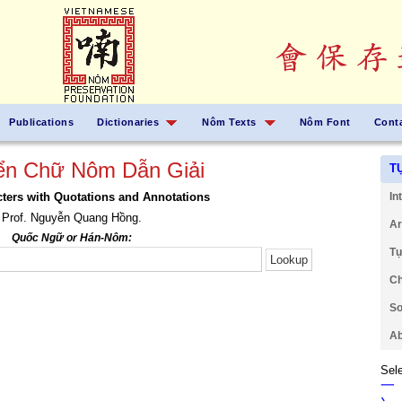
Publications
Dictionaries
Nôm Texts
Nôm Font
Cont
ển Chữ Nôm Dẫn Giải
T
ers with Quotations and Annotations
In
Prof. Nguyễn Quang Hồng.
Ar
Quốc Ngữ or Hán-Nôm:
Tự
Ch
So
Ab
Sele
一