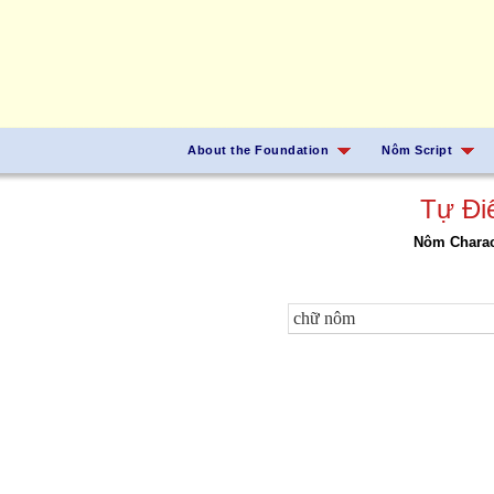
About the Foundation
Nôm Script
Tự Đi
Nôm Charact