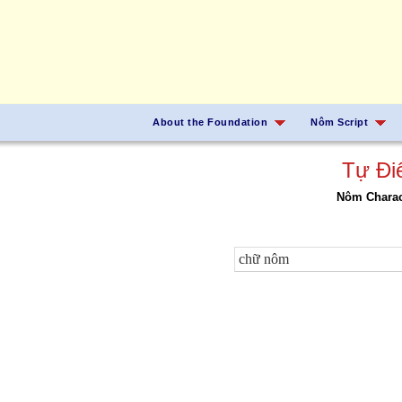
About the Foundation
Nôm Script
Tự Đi
Nôm Charact