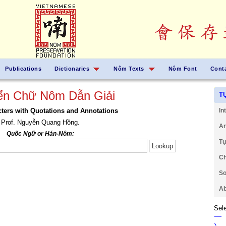
Publications
Dictionaries
Nôm Texts
Nôm Font
Cont
ển Chữ Nôm Dẫn Giải
T
ers with Quotations and Annotations
In
Prof. Nguyễn Quang Hồng.
Ar
Quốc Ngữ or Hán-Nôm:
Tự
Ch
So
Ab
Sele
一