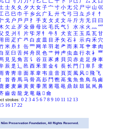
几
凵
刂
刀
力
勹
匕
匚
匸
十
卜
卩
㔾
厂
厶
又
口
土
士
夂
夊
夕
大
女
子
宀
寸
小
尢
尣
尸
屮
山
巛
工
己
巳
巾
干
乡
幺
广
廴
廾
弋
弓
彐
彑
彡
彳
忄
㣺
戈
户
戶
戸
扌
手
支
攵
攴
文
斗
斤
方
无
日
曰
木
欠
止
歹
殳
毋
母
比
毛
氏
气
氵
水
氺
火
灬
爫
父
爻
爿
丬
片
㸦
牙
牜
牛
犭
犬
玄
王
玉
瓜
瓦
甘
用
田
疋
疒
癶
白
皮
皿
目
矛
矢
石
礻
示
禸
禾
穴
竹
米
糸
纟
缶
罒
网
羊
羽
老
耂
而
耒
耳
肀
聿
肉
自
至
臼
舌
舛
舟
艮
色
艹
艸
虍
虫
血
行
衣
衤
覀
襾
見
见
角
言
讠
谷
豆
豕
豸
貝
贝
赤
走
足
身
車
辛
辰
辵
辶
邑
酉
釆
里
金
钅
長
长
門
门
阜
阝
隶
雨
青
靑
非
面
革
韋
韦
韭
音
頁
页
風
风
𲋄
飛
飞
饣
首
香
馬
马
骨
高
髟
鬥
鬯
鬲
鬼
魚
鱼
鳥
鸟
鹵
鹿
麥
麦
麻
黃
黄
黍
黑
黹
黽
黾
鼎
鼔
鼓
鼠
鼡
鼻
齐
齒
齿
龍
龙
竜
龜
𬺞
龠
0
2
3
4
5
6
7
8
9
10
11
12
13
ect strokes:
15
16
17
22
Nôm Preservation Foundation, All Rights Reserved.