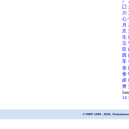
冫
囗
川
心
月
爪
生
立
臣
西
车
隹
食
卤
齊
Sel
14
© VNPF 1999 - 2026. Vietnamese 