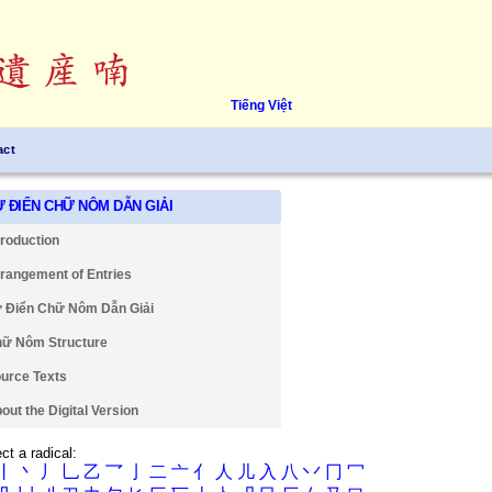
Tiếng Việt
act
Ự ĐIỂN CHỮ NÔM DẪN GIẢI
troduction
rangement of Entries
 Điển Chữ Nôm Dẫn Giải
ữ Nôm Structure
urce Texts
out the Digital Version
ct a radical:
丨
丶
丿
乚
乙
乛
亅
二
亠
亻
人
儿
入
八
丷
冂
冖