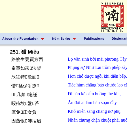
About the Foundation
Nôm Script
Publications
Dictionar
251. 猫 Miêu
Lọ
vằn
sinh
bởi
mãi
phương Tây
路蚊生罢買方西
Phụng sự
Như Lai
trộm
phép
sày
奉事如來𬈋法柴
Hơn
chó
được
ngồi
khi
diện
bếp,
欣㹥特𫮋欺面𤇮
Tiếc
hùm
chẳng
bảo
chước
leo
c
惜𤞻拯保斫撩𣘃
Đi
nào
kẻ
cấm
buồng the
kín,
𪠞𱜢几禁𢩣絁謹
Ăn
đợi
ai
làm
bàn soạn
đầy.
咹待埃𬈋盤𲋝苔
Khó
miễn
sang
chăng
nỡ
phụ,
庫免𢀨庄女負
Nhân
chưng
chận
chuột
phải
nu
因蒸恨𤝞沛挼眉