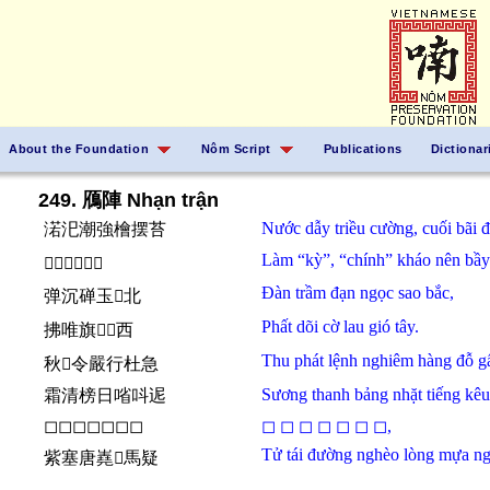
About the Foundation
Nôm Script
Publications
Dictionar
249. 鴈陣 Nhạn trận
Nước
dẫy
triều cường,
cuối
bãi
đ
渃汜潮強檜摆苔
Làm
“kỳ”,
“chính”
kháo
nên
bầy
𬈋竒正窖𢧚排
Đàn
trầm
đạn
ngọc
sao
bắc,
弹沉䃅玉𤚧北
Phất
dõi
cờ
lau
gió
tây.
拂唯旗𦰤𱢻西
Thu
phát
lệnh
nghiêm
hàng
đỗ
g
秋𤼵令嚴行杜急
Sương
thanh
bảng
nhặt
tiếng
kê
霜清榜日㗂呌迡
◻◻◻◻◻◻◻
◻
◻
◻
◻
◻
◻
◻︎,
Tử tái
đường
nghèo
lòng
mựa
ng
紫塞唐嶤𢚸馬疑