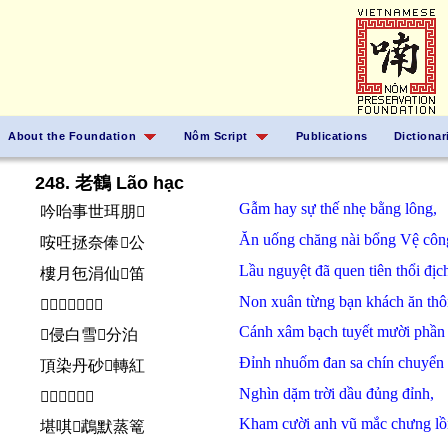
About the Foundation
Nôm Script
Publications
Dictionar
248. 老鶴 Lão hạc
Gẫm
hay
sự thế
nhẹ
bằng
lông,
吟咍事世珥朋󱲧
Ăn uống
chăng
nài
bổng
Vệ côn
咹㕵拯奈俸𧗱公
Lầu
nguyệt
đã
quen
tiên thổi địc
樓月㐌涓仙𠺙笛
Non
xuân
từng
bạn
khách ăn thô
𡽫春曾伴客咹椿
Cánh
xâm
bạch tuyết
mười
phầ
󰰍侵白雪𱑕分泊
Đỉnh
nhuốm
đan sa
chín chuyển
頂染丹砂𠃩轉紅
Nghìn
dặm
trời
dầu
đủng đỉnh,
𠦳埮𡗶油董頂
Kham
cười
anh vũ
mắc
chưng
lồ
堪唭𲍣鵡默蒸篭