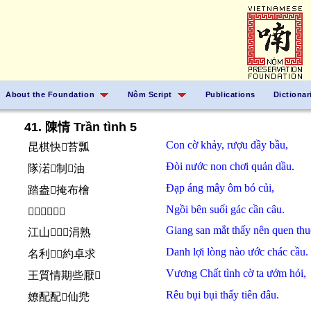
About the Foundation
Nôm Script
Publications
Dictionar
41. 陳情 Trần tình 5
Con
cờ
khảy,
rượu
đầy
bầu,
昆棋快𨢇苔瓢
Đòi
nước non
chơi
quản
dầu.
隊渃𡽫制𬋩油
Đạp
áng
mây
ôm
bó
củi,
踏盎𩄲掩布檜
Ngồi
bên
suối
gác
cần câu.
𡎢邊𤂬閣芹鈎
Giang san
mắt
thấy
nên
quen thu
江山𩈘𧡊𢧚涓熟
Danh lợi
lòng
nào
ước
chác cầu.
名利𢚸𱜢約卓求
Vương Chất
tình cờ
ta
ướm
hỏi,
王質情期些厭𠳨
Rêu
bụi bụi
thấy
tiên
đâu.
嫽配配𧡊仙兠