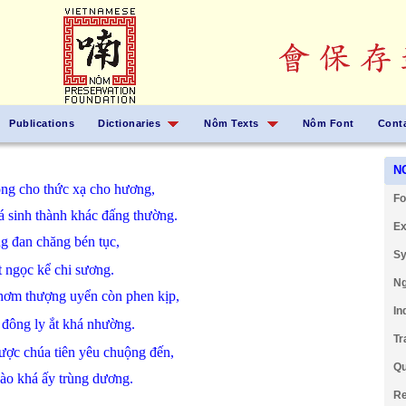
Publications
Dictionaries
Nôm Texts
Nôm Font
Cont
N
ông
cho
thức
xạ
cho
hương,
Fo
oá
sinh thành
khác
đấng
thường.
Ex
ng đan
chăng
bén tục,
Sy
ết
ngọc
kể chi
sương.
Ng
thơm
thượng uyển
còn
phen kịp,
In
ũ
đông ly
ắt
khá
nhường.
Tr
ược
chúa tiên
yêu chuộng
đến,
Qu
nào
khá
ấy
trùng dương.
Re