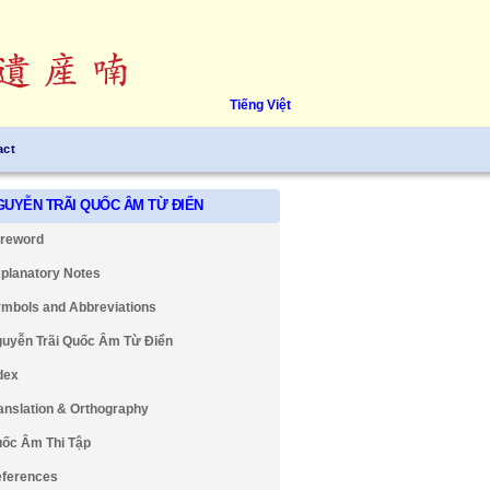
Tiếng Việt
act
GUYỄN TRÃI QUỐC ÂM TỪ ĐIỂN
reword
planatory Notes
mbols and Abbreviations
uyễn Trãi Quốc Âm Từ Điển
dex
anslation & Orthography
ốc Âm Thi Tập
ferences