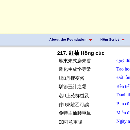
About the Foundation
Nôm Script
217. 紅菊 Hồng cúc
Quỹ
đ
晷東朱式麝朱香
Tạo h
造化生成恪等常
Đốt
lò
炪𢚸丹拯变俗
Bền
ti
駢節玉計之霜
Danh
名𦹳上苑群畨及
Bạn
c
伴𪧘東籬乙可讓
Miễn
đ
免特主仙腰重旦
Ngày
𣈜𱜢可意重陽