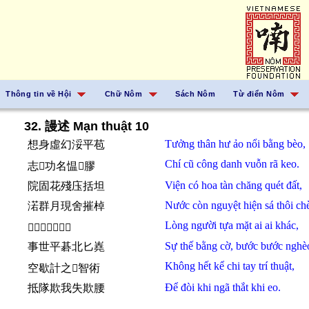
Thông tin về Hội
Chữ Nôm
Sách Nôm
Từ điển Nôm
32. 謾述 Mạn thuật 10
Tưởng
thân
hư ảo
nổi
bằng
bèo,
想身虛幻浽平苞
Chí
cũ
công danh
vuỗn
rã keo.
志𪧘功名愠𣳮膠
Viện
có
hoa
tàn
chăng
quét
đất,
院固花殘庒括坦
Nước
còn
nguyệt
hiện
sá
thôi
ch
渃群月現舍摧棹
Lòng người tựa mặt
ai ai
khác,
𢚸𠊚似𩈘埃匕恪
Sự thế
bằng
cờ,
bước bước
nghè
事世平碁北匕嶤
Không hết
kể chi
tay
trí thuật,
空歇計之𪮏智術
Để
đòi
khi
ngã
thắt
khi
eo.
抵隊欺我失欺腰