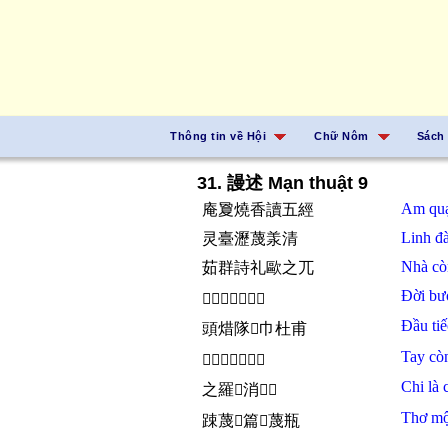
Thông tin về Hội
Chữ Nôm
Sách
31. 謾述 Mạn thuật 9
Am
qu
庵夐燒香讀五經
Linh đ
灵臺瀝蔑羕清
Nhà
c
茹群詩礼歐之兀
Đời
bư
𠁀乏文章枉某名
Đầu
ti
頭焟隊𤷱巾杜甫
Tay
cò
𪮏群路𦷫菊淵明
Chi
là
之羅𧵑消𣈜𣎃
Thơ
mộ
踈蔑𠄩篇𨢇蔑瓶