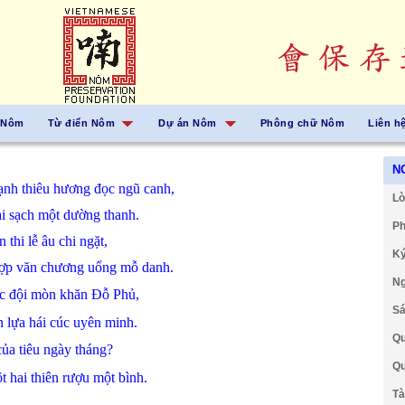
 Nôm
Từ điển Nôm
Dự án Nôm
Phông chữ Nôm
Liên h
N
ạnh
thiêu
hương
đọc
ngũ canh,
Lờ
ài
sạch
một dường
thanh.
Ph
òn
thi lễ
âu
chi
ngặt,
Ký
ợp
văn chương
uổng
mỗ
danh.
Ng
ếc
đội
mòn
khăn Đỗ Phủ,
Sá
n
lựa
hái
cúc
uyên minh.
Qu
của
tiêu
ngày tháng?
Qu
t hai
thiên
rượu
một
bình.
Tà