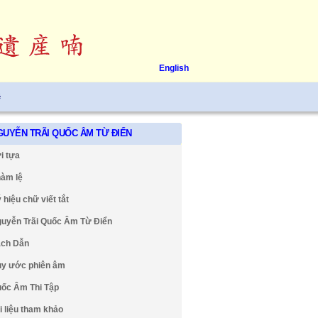
English
ệ
GUYỄN TRÃI QUỐC ÂM TỪ ĐIỂN
i tựa
àm lệ
 hiệu chữ viết tắt
uyễn Trãi Quốc Âm Từ Điển
ch Dẫn
y ước phiên âm
ốc Âm Thi Tập
i liệu tham khảo