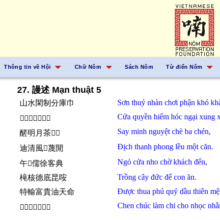
Thông tin về Hội
Chữ Nôm
Sách Nôm
Từ điển Nôm
27. 謾述 Mạn thuật 5
Sơn thuỷ
nhàn
chơi
phận
khó kh
山水閑制分庫巾
Cửa quyền
hiểm hóc
ngại
xung 
𬮌權險旭碍村真
Say
minh nguyệt
chè
ba
chén,
醝明月茶𠀧𱔩
Địch
thanh phong
lều
một
căn.
迪清風𦫼蔑閒
Ngỏ
cửa nho
chờ
khách
đến,
午𬮌儒徐客典
Trồng
cây
đức
để
con
ăn.
槞核德底昆咹
Được
thua
phú quý
dầu
thiên mệ
特輸富貴油天命
Chen chúc
làm chi
cho
nhọc nhằ
𢷆木𬈋之朱辱因