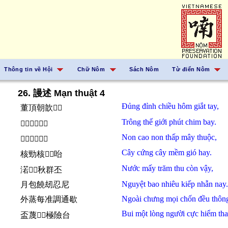
Thông tin về Hội
Chữ Nôm
Sách Nôm
Từ điển Nôm
26. 謾述 Mạn thuật 4
Đủng đỉnh
chiều
hôm
giắt
tay,
董頂朝歆𢴑𪮏
Trông
thế giới
phút
chim
bay.
𬖉世界丿𪀄𱝨
Non
cao
non
thấp
mây
thuộc,
𡽫高𡽫𥰊𩄲熟
Cây
cứng
cây
mềm
gió
hay.
核勁核𱙩𱢻咍
Nước
mấy
trăm
thu
còn
vậy,
渃𠇍𤾓秋群丕
Nguyệt
bao nhiêu
kiếp
nhẫn
nay.
月包饒刼忍尼
Ngoài chưng
mọi
chốn
đều
thôn
外蒸每准調通歇
Bui
một
lòng người
cực
hiểm
tha
盃蔑𢚸𠊚極險台