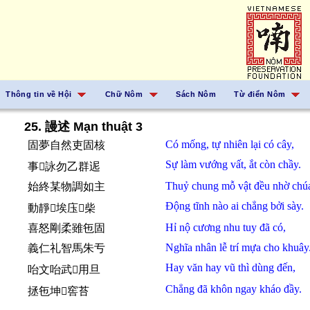
Thông tin về Hội
Chữ Nôm
Sách Nôm
Từ điển Nôm
25. 謾述 Mạn thuật 3
Có
mống,
tự nhiên
lại
có
cây,
固夢自然吏固核
Sự
làm
vướng vất,
ắt
còn
chầy.
事𫜵詠勿乙群迡
Thuỷ chung
mỗ
vật
đều
nhờ
chú
始終某物調如主
Động
tĩnh
nào
ai
chẳng
bởi
sày.
動靜𱜢埃庒𪽝柴
Hỉ nộ
cương nhu
tuy
đã
có,
喜怒剛柔雖㐌固
Nghĩa
nhân
lễ
trí
mựa
cho
khuây
義仁礼智馬朱亐
Hay
văn
hay
vũ
thì
dùng
đến,
咍文咍武𪰛用旦
Chẳng
đã
khôn
ngay
kháo
đầy.
拯㐌坤𦖑窖苔