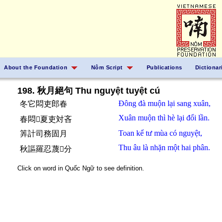
About the Foundation
Nôm Script
Publications
Dictionar
198. 秋月絕句 Thu nguyệt tuyệt cú
Đông
đà
muộn
lại
sang
xuân,
冬它悶吏郎春
Xuân
muộn
thì
hè
lại
đổi lần.
春悶𪰛夏吏対吝
Toan kể
tư
mùa
có
nguyệt,
筭計司務固月
Thu
âu
là
nhặn
một hai
phân.
秋謳羅忍蔑𠄩分
Click on word in Quốc Ngữ to see definition.