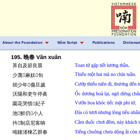
About the Foundation
Nôm Script
Publications
Dictionar
195. 晚春 Vãn xuân
Toan
từ
gặp
tiết
lương thần,
筭自及節良晨
Thiếu
một hai
mà
no
chín
tuần.
少蔑𠄩麻奴𠃩旬
Cướp
thiếu niên
đi,
thương
đến t
刼少年𠫾傷旦歲
Ốc
dương hoà
lại,
ngõ
dừng
châ
沃陽和吏午停眞
Vườn
hoa
khóc
tiếc
mặt
phi tử,
園花哭惜𬰢妃子
Đìa
cỏ
tươi
nhưng
lòng
tiểu nhân
池𦹵鮮仍𢚸小人
Cầm đuốc chơi đêm,
này
khách
扲𤒘制店尼客呐
Tiếng
chuông
chưa
dộng
ắt
còn
㗂鐘渚棟乙群春